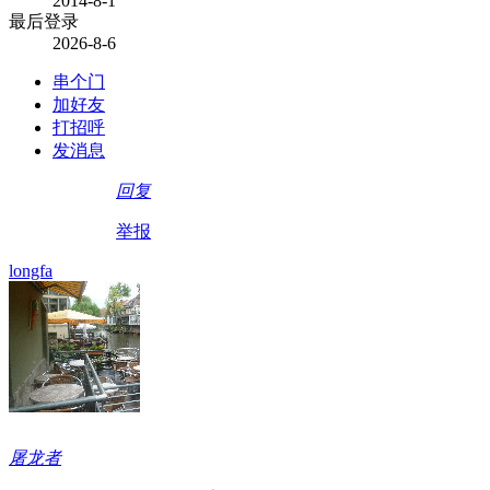
2014-8-1
最后登录
2026-8-6
串个门
加好友
打招呼
发消息
回复
举报
longfa
屠龙者