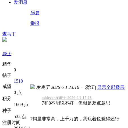
发消息
回复
举报
查马丁
骑士
精华
0
帖子
1518
威望
发表于 2026-6-1 23:16 · 浙江
|
显示全部楼层
0 点
ashfever 发表于 2026-6-1 17:18
积分
7和8不能说不好，但就是差点意思
1669 点
种子
532 点
7销量非常高，上千万的，我玩着也觉得还行
注册时间