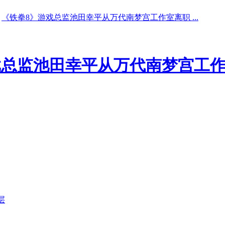
《铁拳8》游戏总监池田幸平从万代南梦宫工作室离职 ...
戏总监池田幸平从万代南梦宫工
层