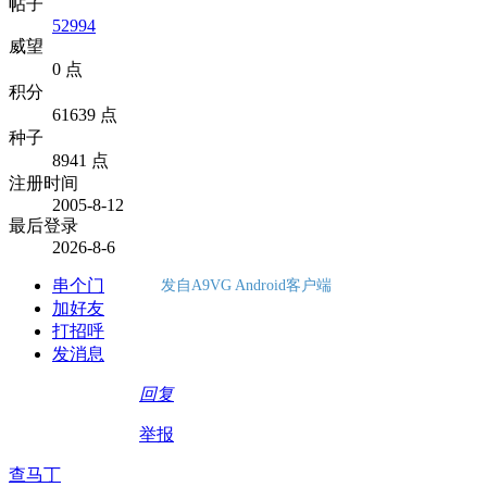
帖子
52994
威望
0 点
积分
61639 点
种子
8941 点
注册时间
2005-8-12
最后登录
2026-8-6
串个门
发自A9VG Android客户端
加好友
打招呼
发消息
回复
举报
查马丁