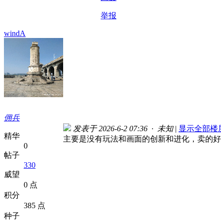
举报
windA
佣兵
发表于 2026-6-2 07:36 · 未知
|
显示全部楼
精华
主要是没有玩法和画面的创新和进化，卖的好
0
帖子
330
威望
0 点
积分
385 点
种子