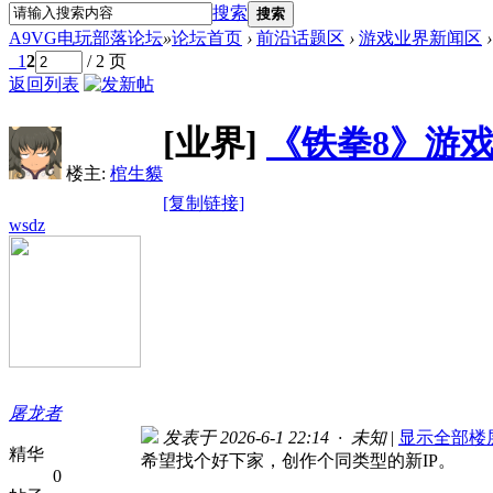
搜索
搜索
A9VG电玩部落论坛
»
论坛首页
›
前沿话题区
›
游戏业界新闻区
›
1
2
/ 2 页
返回列表
[业界]
《铁拳8》游
楼主:
棺生貘
[复制链接]
wsdz
屠龙者
发表于 2026-6-1 22:14 · 未知
|
显示全部楼
精华
希望找个好下家，创作个同类型的新IP。
0