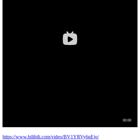
https://www.bilibili.com/video/BV1YRVy6nEjo/