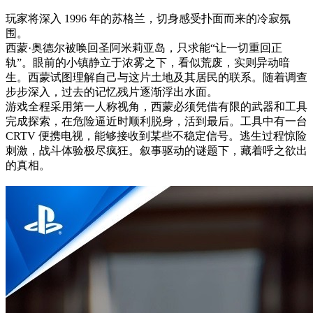
玩家将深入 1996 年的苏格兰，切身感受扑面而来的冷寂氛
围。
西蒙·奥德尔被唤回圣阿米莉亚岛，只求能“让一切重回正
轨”。眼前的小镇静立于浓雾之下，看似荒废，实则异动暗
生。西蒙试图理解自己与这片土地及其居民的联系。随着调查
步步深入，过去的记忆残片逐渐浮出水面。
游戏全程采用第一人称视角，西蒙必须凭借有限的武器和工具
完成探索，在危险逼近时顺利脱身，活到最后。工具中有一台
CRTV 便携电视，能够接收到某些不稳定信号。逃生过程惊险
刺激，战斗体验极尽疯狂。叙事驱动的谜题下，藏着呼之欲出
的真相。