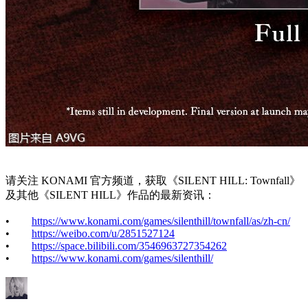
请关注 KONAMI 官方频道，获取《SILENT HILL: Townfall》
及其他《SILENT HILL》作品的最新资讯：
•
https://www.konami.com/games/silenthill/townfall/as/zh-cn/
•
https://weibo.com/u/2851527124
•
https://space.bilibili.com/3546963727354262
•
https://www.konami.com/games/silenthill/