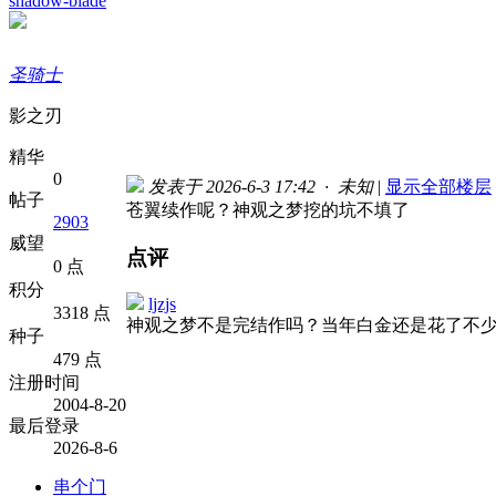
shadow-blade
圣骑士
影之刃
精华
0
发表于 2026-6-3 17:42 · 未知
|
显示全部楼层
帖子
苍翼续作呢？神观之梦挖的坑不填了
2903
威望
点评
0 点
积分
ljzjs
3318 点
神观之梦不是完结作吗？当年白金还是花了不
种子
479 点
注册时间
2004-8-20
最后登录
2026-8-6
串个门