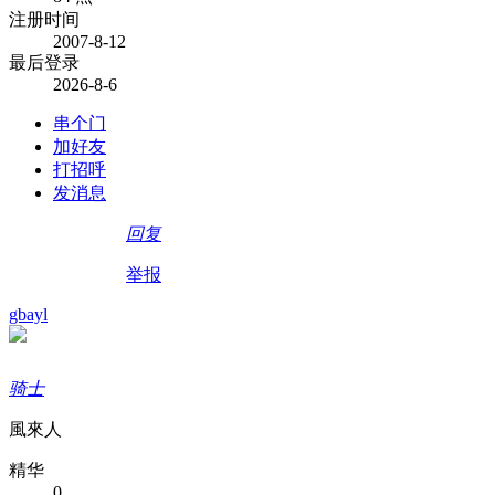
注册时间
2007-8-12
最后登录
2026-8-6
串个门
加好友
打招呼
发消息
回复
举报
gbayl
骑士
風來人
精华
0