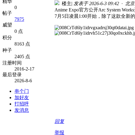
精华
楼主
|
发表于 2026-6-3 09:42 · 北京
0
Anime Expo官方公开Arc Syst
帖子
7月5日凌晨1:00开始，除了这款全新的动画
7975
威望
0 点
积分
8163 点
种子
2405 点
注册时间
2016-2-17
最后登录
2026-8-6
串个门
加好友
打招呼
发消息
回复
举报