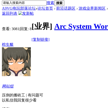
搜索
搜索
A9VG电玩部落论坛
»
论坛首页
›
前沿话题区
›
游戏业界新闻区
›
返回列表
[业界]
Arc System 
查看:
3081
|
回复:
8
[复制链接]
棺生貘
网站组
压倒的搬砖工 | 有问题可
以私信我回复很少看