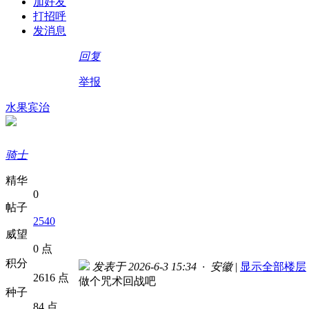
加好友
打招呼
发消息
回复
举报
水果宾治
骑士
精华
0
帖子
2540
威望
0 点
积分
发表于 2026-6-3 15:34 · 安徽
|
显示全部楼层
2616 点
做个咒术回战吧
种子
84 点