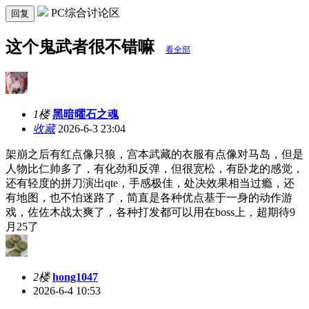
PC综合讨论区
回复
这个鬼武者很不错嘛
看全部
1楼
黑暗曜石之魂
收藏
2026-6-3 23:04
架崩之后有红点像只狼，宫本武藏的衣服有点像对马岛，但是
人物比仁帅多了，有化劲和反弹，但很宽松，有卧龙的感觉，
还有轻度的拼刀演出qte，手感极佳，处决效果相当过瘾，还
有地图，也不怕迷路了，简直是各种优点基于一身的动作游
戏，佐佐木战太爽了，各种打发都可以用在boss上，超期待9
月25了
2楼
hong1047
2026-6-4 10:53