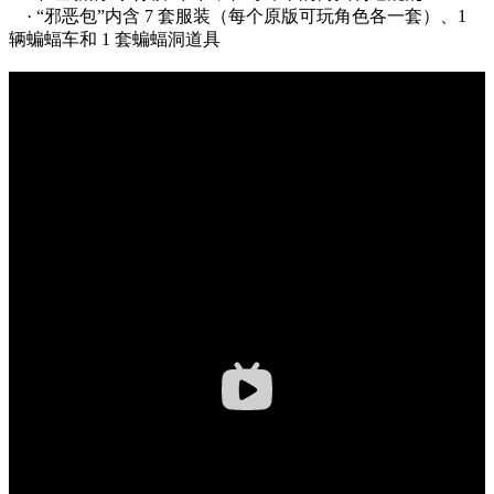
· “邪恶包”内含 7 套服装（每个原版可玩角色各一套）、1
辆蝙蝠车和 1 套蝙蝠洞道具