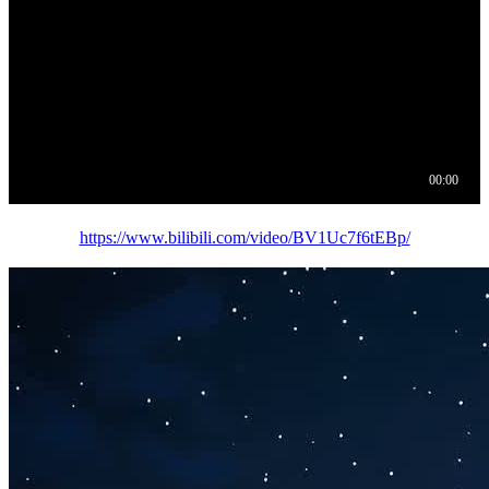
https://www.bilibili.com/video/BV1Uc7f6tEBp/