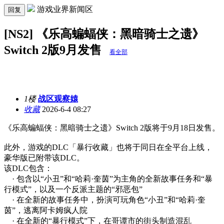
游戏业界新闻区
回复
[NS2] 《乐高蝙蝠侠：黑暗骑士之遗》
Switch 2版9月发售
看全部
1楼
战区观察媴
收藏
2026-6-4 08:27
《乐高蝙蝠侠：黑暗骑士之遗》Switch 2版将于9月18日发售。
此外，游戏的DLC「暴行收藏」也将于同日在全平台上线，
豪华版已附带该DLC。
该DLC包含：
· 包含以“小丑”和“哈莉·奎茵”为主角的全新故事任务和“暴
行模式”，以及一个反派主题的“邪恶包”
· 在全新的故事任务中，扮演可玩角色“小丑”和“哈莉·奎
茵”，逃离阿卡姆疯人院
· 在全新的“暴行模式”下，在哥谭市的街头制造混乱