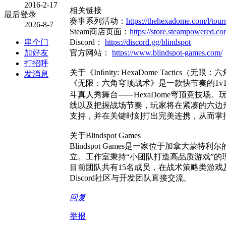
2016-2-17
相关链接
最后登录
赛事系列活动：
https://thehexadome.com/l/tou
2026-8-7
Steam商店⻚⾯：
https://store.steampowered.c
串个门
Discord：
https://discord.gg/blindspot
加好友
官⽅⽹站：
https://www.blindspot-games.com/
打招呼
关于《Inﬁnity: HexaDome Tactics（
发消息
《⽆限：六⻆穹顶战术》是⼀款快节奏的1v
⽃真⼈秀舞台⸺HexaDome穹顶竞技场
线以及把握战场节奏，玩家将在紧凑的六边
⽀持，并在关键时刻打出完美连携，从⽽掌
关于Blindspot Games
Blindspot Games是⼀家位于加拿⼤
⽴。⼯作室秉持“⼩团队打造⾼品质游戏”
⽬前团队共有15名成员，在战术策略类游
Discord社区与开发团队直接交流。
回复
举报