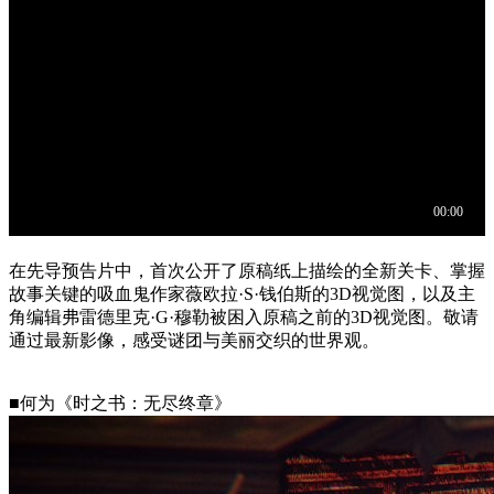
在先导预告片中，首次公开了原稿纸上描绘的全新关卡、掌握
故事关键的吸血鬼作家薇欧拉·S·钱伯斯的3D视觉图，以及主
角编辑弗雷德里克·G·穆勒被困入原稿之前的3D视觉图。敬请
通过最新影像，感受谜团与美丽交织的世界观。
■何为《时之书：无尽终章》