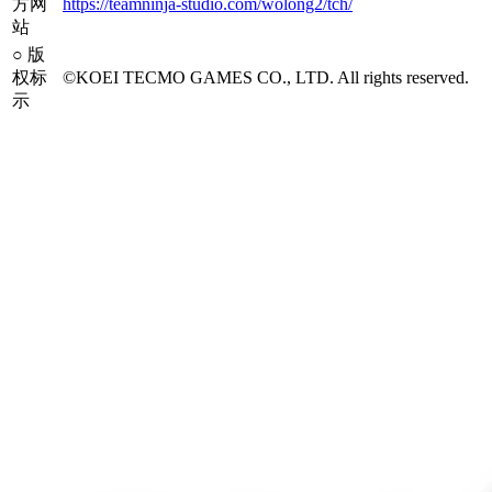
方网
https://teamninja-studio.com/wolong2/tch/
站
○
版
权标
©KOEI TECMO GAMES CO., LTD. All rights reserved.
示