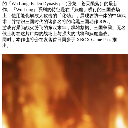
的『Wo Long: Fallen Dynasty』（卧龙：苍天陨落）的最新
作。『Wo Long』系列的特征是在「妖魔」横行的三国战场
上，使用能化解敌人攻击的「化劲」，展现攻防一体的中华武
术，并结识三国时代的诸多名将的暗黑三国动作 RPG。
游戏背景为战火纷飞的东汉末年，群雄割据、三国争霸。无名
侠士将在这片广阔的战场上与强大的武将和妖魔鏖战。
同时，本作也将会在发售首日同步于 XBOX Game Pass 推
出。