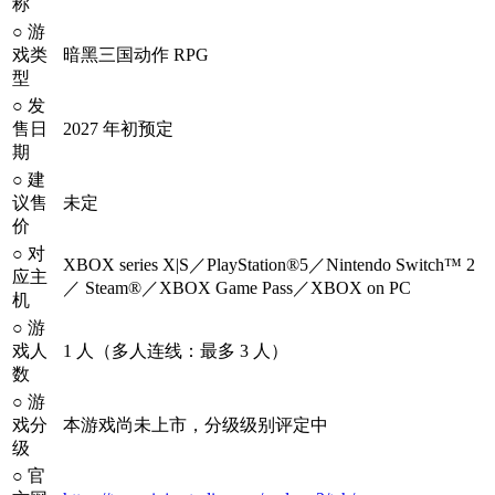
称
○
游
戏类
暗黑三国动作
RPG
型
○
发
售日
2027
年初预定
期
○
建
议售
未定
价
○
对
XBOX series X|S／PlayStation®5／Nintendo Switch™ 2
应主
／ Steam®／XBOX Game Pass／XBOX on PC
机
○
游
戏人
1 人（多人连线：最多 3 人
）
数
○
游
戏分
本游戏尚未上市，分级级别评定中
级
○
官