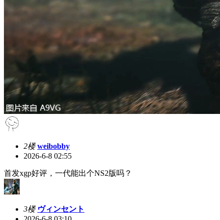
2楼
weibobby
2026-6-8 02:55
首发xgp好评，一代能出个NS2版吗？
3楼
ヴィンセント
2026-6-8 03:10