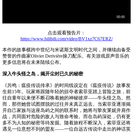
点击观看预告片：
https://www.bilibili.com/video/BV1xz7C67ERZ/
本作的故事横跨中世纪与米诺斯文明时代之间，并继续由备受
赞誉的作曲家Olivier Derivière操刀配乐。有关游戏原声音乐的
更多信息将在未来陆续公布。
深入牛头怪之岛，揭开尘封已久的秘密
《共鸣：瘟疫传说传承》的时间线设定在《瘟疫传说》故事发
生前15年。玩家将跟随年轻的掠夺者索菲亚踏上冒险之旅，前
往自童年以来便不断召唤着她的神秘彼岸——牛头怪之岛。然
而，那些她曾试图摆脱的过往并未真正远去。当索菲亚逐渐揭
开自己家族与这座岛屿之间的联系时，她将与挚友莱妮并肩作
战，共同面对危险的敌人与致命考验。而在岛屿深处，仍有更
多不为人知的秘密等待发掘。随着旅程不断深入，索菲亚还将
遇见一位意想不到的盟友——一位自远古传说中走出的神话英