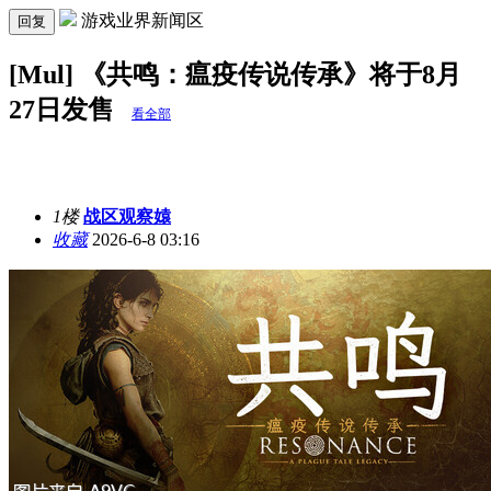
游戏业界新闻区
回复
[Mul] 《共鸣：瘟疫传说传承》将于8月
27日发售
看全部
1楼
战区观察媴
收藏
2026-6-8 03:16