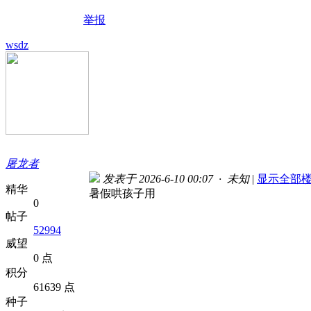
举报
wsdz
屠龙者
发表于 2026-6-10 00:07 · 未知
|
显示全部
精华
暑假哄孩子用
0
帖子
52994
威望
0 点
积分
61639 点
种子