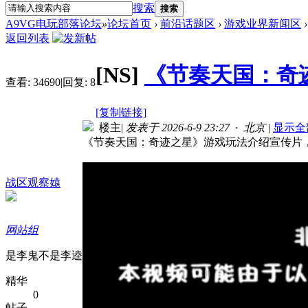
搜索
搜索
A9VG电玩部落论坛
»
论坛首页
›
前沿话题区
›
游戏业界新闻区
›
返回列表
[NS]
《节奏天国：奇
查看:
34690
|
回复:
8
[复制链接]
楼主
|
发表于 2026-6-9 23:27 · 北京
|
显示全
《节奏天国：奇迹之星》游戏玩法介绍宣传片，本
战区观察媴
网站组
是李鬼不是李逵
精华
0
帖子