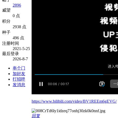
2896
威望
0 点
积分
2938 点
种子
496 点
注册时间
2021-5-25
最后登录
2026-8-7
串个门
加好友
打招呼
发消息
https://www.bilibili.com/video/BV1REEm6gEVG/
回复