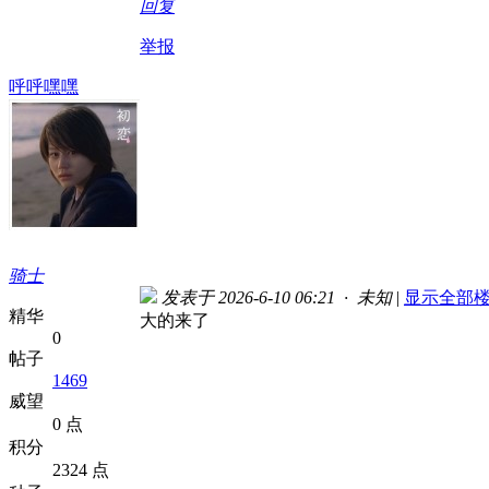
回复
举报
呼呼嘿嘿
骑士
发表于 2026-6-10 06:21 · 未知
|
显示全部
精华
大的来了
0
帖子
1469
威望
0 点
积分
2324 点