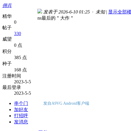
佣兵
发表于 2026-6-10 01:25 · 未知
|
显示全部
精华
ns最后的＂大作＂
0
帖子
330
威望
0 点
积分
385 点
种子
168 点
注册时间
2023-5-5
最后登录
2023-5-5
串个门
发自A9VG Android客户端
加好友
打招呼
发消息