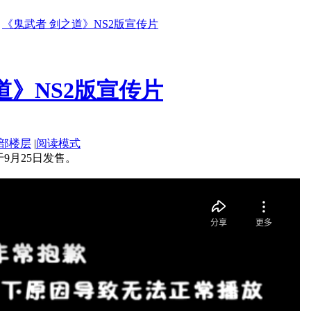
《鬼武者 剑之道》NS2版宣传片
道》NS2版宣传片
部楼层
|
阅读模式
于9月25日发售。