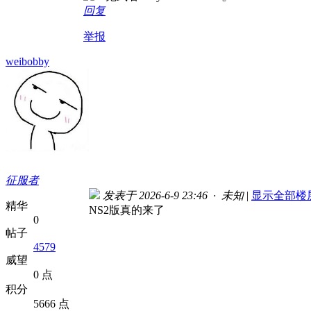
回复
举报
weibobby
征服者
发表于 2026-6-9 23:46 · 未知
|
显示全部楼
精华
NS2版真的来了
0
帖子
4579
威望
0 点
积分
5666 点