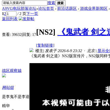
搜索
搜索
A9VG电玩部落论坛
»
论坛首页
›
前沿话题区
›
游戏业界新闻区
›
1
2
/ 2 页
下一页
返回列表
[NS2]
《鬼武者 剑之
查看:
39632
|
回复:
17
[复制链接]
楼主
|
发表于 2026-6-9 23:32 · 北京
|
显示全
《鬼武者 剑之道》NS2版宣传片，NS2版同样
战区观察媴
网站组
是李鬼不是李逵
精华