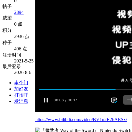
0
帖子
2894
威望
0 点
积分
2936 点
种子
496 点
注册时间
2021-5-25
最后登录
2026-8-6
串个门
加好友
打招呼
发消息
https://www.bilibili.com/video/BV1u2E26AESx/