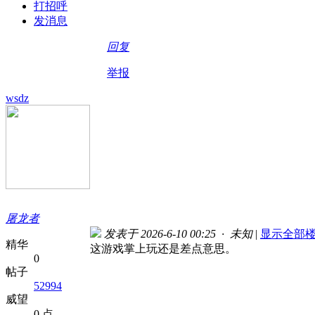
打招呼
发消息
回复
举报
wsdz
屠龙者
发表于 2026-6-10 00:25 · 未知
|
显示全部
精华
这游戏掌上玩还是差点意思。
0
帖子
52994
威望
0 点