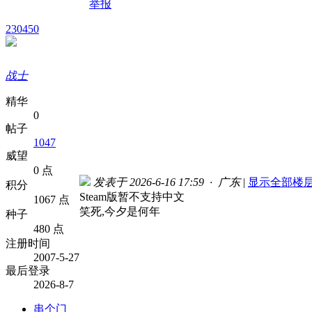
举报
230450
战士
精华
0
帖子
1047
威望
0 点
发表于 2026-6-16 17:59 · 广东
|
显示全部楼
积分
Steam版暂不支持中文
1067 点
笑死,今夕是何年
种子
480 点
注册时间
2007-5-27
最后登录
2026-8-7
串个门