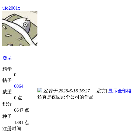
ufo2001x
版主
精华
0
帖子
6064
发表于 2026-6-16 16:27 · 北京
|
显示全部
威望
还真是夜回那个公司的作品
0 点
积分
6647 点
种子
1381 点
注册时间