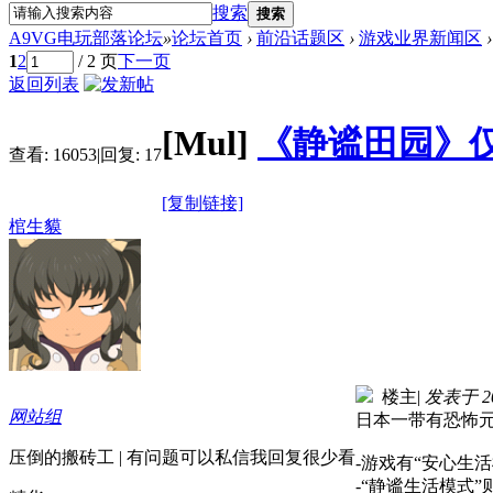
搜索
搜索
A9VG电玩部落论坛
»
论坛首页
›
前沿话题区
›
游戏业界新闻区
›
1
2
/ 2 页
下一页
返回列表
[Mul]
《静谧田园》仅
查看:
16053
|
回复:
17
[复制链接]
棺生貘
楼主
|
发表于 202
网站组
日本一带有恐怖
压倒的搬砖工 | 有问题可以私信我回复很少看
-游戏有“安心生
-“静谧生活模式