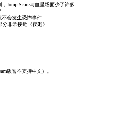
ump Scare与血星场面少了许多
”
就不会发生恐怖事件
部分非常接近《夜廻》
team版暂不支持中文）。