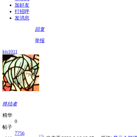
加好友
打招呼
发消息
回复
举报
kjs1011
终结者
精华
0
帖子
7756