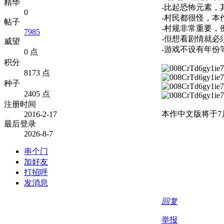
精华
-比起恐怖元素，
0
-村民都很怪，本
帖子
-村规非常重要，
7985
-但想看剧情就
威望
-游戏不设有年份
0 点
积分
8173 点
种子
2405 点
注册时间
本作中文版将于7月
2016-2-17
最后登录
2026-8-7
串个门
加好友
打招呼
发消息
回复
举报