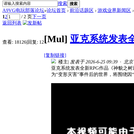
搜索
搜索
A9VG电玩部落论坛
»
论坛首页
›
前沿话题区
›
游戏业界新闻区
›
1
2
/ 2 页
下一页
返回列表
[Mul]
亚克系统发表
查看:
18126
|
回复:
12
[复制链接]
楼主
|
发表于 2026-6-25 09:39 · 北京
亚克系统发表全新RPG作品《神貌之
为“变形灾害”事件后的世界，将围绕因“怪