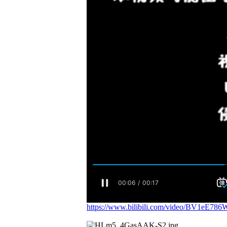
https://www.bilibili.com/video/BV1eE786