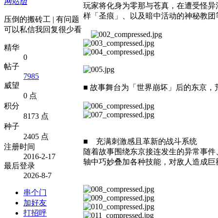
网站组
玩家将化身为零那与苍真，在遭受怪异污
样「圣痕」、以及暗中活动的神秘教团
压倒的搬砖工 | 有问题
可以私信我回复很少看
精华
0
帖子
7985
威望
■ 故事舞台为「世界崩坏」后的东京
0 点
积分
8173 点
种子
2405 点
■ 充满刺激感且革新的战斗系统
注册时间
随着故事围绕东京接连发生的异常事件
2016-2-17
轴中巧妙叠加各种技能，对敌人造成巨
最后登录
2026-8-7
串个门
加好友
打招呼