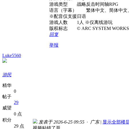
游戏类型 战略反击时间轴RPG
语言（字幕） 繁体中文、简体中文
※配音仅支援日语
游戏人数 1人 ※仅离线游玩
版权标志 © ARC SYSTEM WORKS
回复
举报
Luke5560
游民
精华
0
帖子
29
威望
0 点
积分
发表于 2026-6-25 09:55 · 广东
|
显示全部楼
29 点
视频贴错了哥