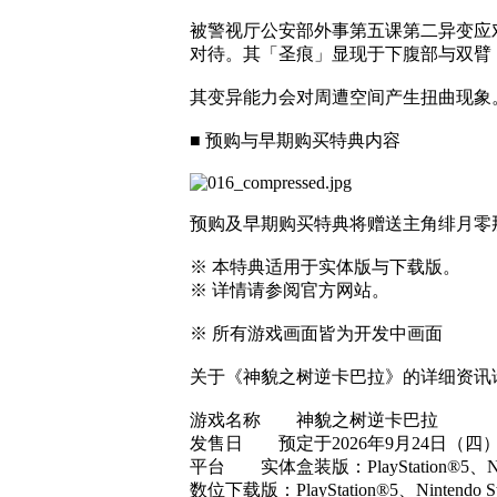
被警视厅公安部外事第五课第二异变应
对待。其「圣痕」显现于下腹部与双臂，是
其变异能力会对周遭空间产生扭曲现象
■ 预购与早期购买特典内容
预购及早期购买特典将赠送主角绯月零那与星
※ 本特典适用于实体版与下载版。
※ 详情请参阅官方网站。
※ 所有游戏画面皆为开发中画面
关于《神貌之树逆卡巴拉》的详细资讯请参考
游戏名称 神貌之树逆卡巴拉
发售日 预定于2026年9月24日（四
平台 实体盒装版：PlayStation®5、Nint
数位下载版：PlayStation®5、Nintendo Sw