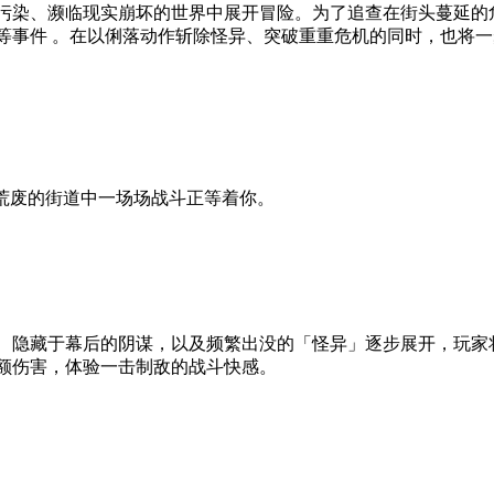
染、濒临现实崩坏的世界中展开冒险。为了追查在街头蔓延的危险药
等事件 。在以俐落动作斩除怪异、突破重重危机的同时，也将
，荒废的街道中一场场战斗正等着你。
、隐藏于幕后的阴谋，以及频繁出没的「怪异」逐步展开，玩家
额伤害，体验一击制敌的战斗快感。