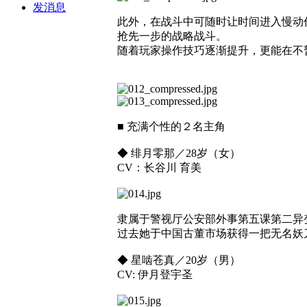
发消息
此外，在战斗中可随时让时间进入慢动
抢先一步的战略战斗。
随着玩家操作技巧逐渐提升，更能在不
■ 充满个性的２名主角
◆ 绯月零那／28岁（女）
CV：长谷川 育美
隶属于警视厅公安部外事第五课第二异
过去她于中国古董市场获得一把无名妖
◆ 星啮苍真／20岁（男）
CV: 伊月登宇圣