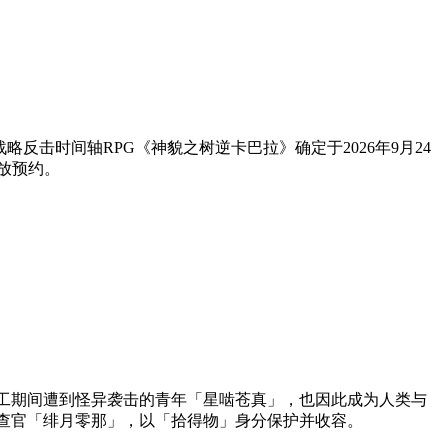
 Store版的战略反击时间轴RPG《神貌之树逆卡巴拉》确定于2026年9月24
台开放预约。
工期间遭到怪异袭击的青年「星啮苍真」，也因此成为人类与
查官「绯月零那」，以「拾得物」身分保护并收容。