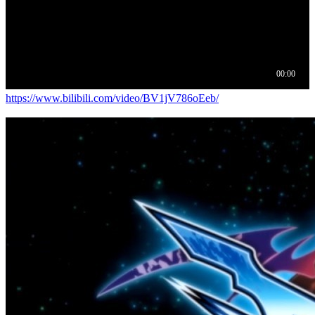
https://www.bilibili.com/video/BV1jV786oEeb/