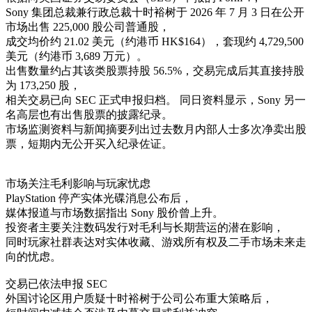
Sony 集团总裁兼行政总裁十时裕树于 2026 年 7 月 3 日在公开
市场出售 225,000 股公司普通股，
成交均价约 21.02 美元（约港币 HK$164），套现约 4,729,500
美元（约港币 3,689 万元）。
出售数量约占其该类股票持股 56.5%，交易完成后其直接持股
为 173,250 股，
相关交易已向 SEC 正式申报归档。 同日资料显示，Sony 另一
名高层也有出售股票的披露纪录。
市场监测资料与新闻摘要列出过去数月内部人士多次净卖出股
票，短期内无公开买入纪录佐证。
市场关注毛利影响与玩家忧虑
PlayStation 停产实体光碟消息公布后，
媒体报道与市场数据指出 Sony 股价曾上升。
投资者主要关注数码发行对毛利与长期营运的潜在影响，
同时玩家社群表达对实体收藏、游戏所有权及二手市场未来走
向的忧虑。
交易已依法申报 SEC
外国讨论区用户质疑十时裕树于公司公布重大策略后，