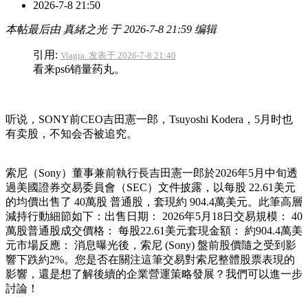
2026-7-8 21:50
本帖最后由 真緒之光 于 2026-7-8 21:59 编辑
引用:
Viagra. 发表于 2026-7-8 21:40
看来ps6销量药丸。
听说，SONY前CEO吉田憲一郎，Tsuyoshi Kodera，5月时也
有卖股，不知会否被追究。
索尼（Sony）董事兼前執行長吉田憲一郎於2026年5月中旬透
過美國證券交易委員會（SEC）文件披露，以每股 22.61美元
的均價出售了 40萬股 普通股，套現約 904.4萬美元。此筆高層
減持行動細節如下：出售日期： 2026年5月18日交易規模： 40
萬股普通股成交價格： 每股22.61美元套現金額： 約904.4萬美
元市場反應： 消息曝光後，索尼 (Sony) 盤前股價隨之受到影
響下跌約2%。您是否在關注這筆交易對索尼整體股票表現的
影響，還是想了解後續的企業營運策略發展？我們可以進一步
討論！