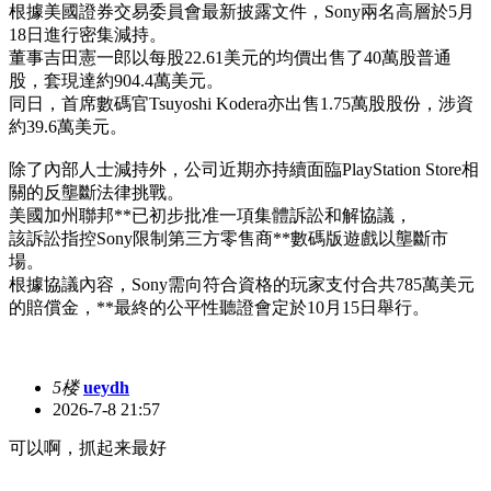
根據美國證券交易委員會最新披露文件，Sony兩名高層於5月
18日進行密集減持。
董事吉田憲一郎以每股22.61美元的均價出售了40萬股普通
股，套現達約904.4萬美元。
同日，首席數碼官Tsuyoshi Kodera亦出售1.75萬股股份，涉資
約39.6萬美元。
除了內部人士減持外，公司近期亦持續面臨PlayStation Store相
關的反壟斷法律挑戰。
美國加州聯邦**已初步批准一項集體訴訟和解協議，
該訴訟指控Sony限制第三方零售商**數碼版遊戲以壟斷市
場。
根據協議內容，Sony需向符合資格的玩家支付合共785萬美元
的賠償金，**最終的公平性聽證會定於10月15日舉行。
5楼
ueydh
2026-7-8 21:57
可以啊，抓起来最好