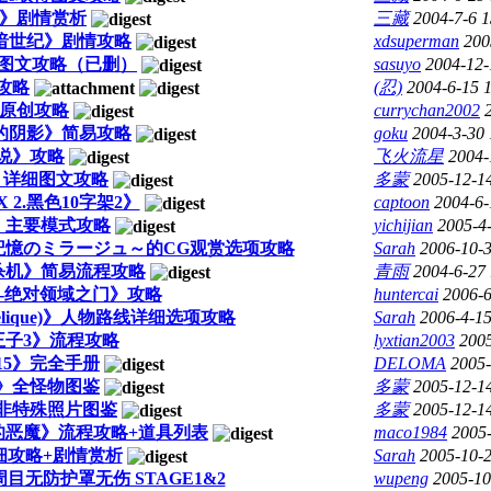
.忍》剧情赏析
三藏
2004-7-6 1
黑暗世纪》剧情攻略
xdsuperman
200
全图文攻略（已删）
sasuyo
2004-12-
攻略
(忍)
2004-6-15 
》原创攻略
currychan2002
蛊的阴影》简易攻略
goku
2004-3-30 
说》攻略
飞火流星
2004-
》详细图文攻略
多蒙
2005-12-1
 2.黑色10字架2》
captoon
2004-6-
 主要模式攻略
yichijian
2005-4
～遠い記憶のミラージュ～的CG观赏选项攻略
Sarah
2006-10-3
夜杀机》简易流程攻略
青雨
2004-6-27
--绝对领域之门》攻略
huntercai
2006-6
elique)》人物路线详细选项攻略
Sarah
2006-4-15
王子3》流程攻略
lyxtian2003
2005
15》完全手册
DELOMA
2005-
》全怪物图鉴
多蒙
2005-12-1
非特殊照片图鉴
多蒙
2005-12-1
的恶魔》流程攻略+道具列表
maco1984
2005-
细攻略+剧情赏析
Sarah
2005-10-2
目无防护罩无伤 STAGE1&2
wupeng
2005-10