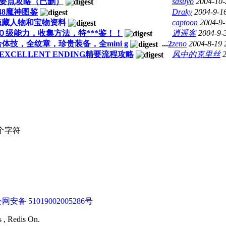
卡要点攻略（已删）
sasuyo
2004-10-
48魔神图鉴
Draky
2004-9-1
隐藏人物和宝物资料
captoon
2004-9-
０级能力，收集方法，特***鉴！！
逍遥客
2004-9-
技，全纹章，珍贵装备，全mini g
...
2
zeno
2004-8-19 
ELLENT ENDING精要流程攻略
风中的克里丝
个字符
网安备 51019002005286号
s , Redis On.