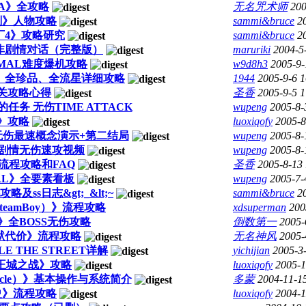
A》全攻略
无名咒术师
200
刻》人物攻略
sammi&bruce
2
厂4》攻略研究
sammi&bruce
2
非剧情对话（完整版）
maruriki
2004-5
MAL难度爆机攻略
w9d8h3
2005-9-
、全珍品、全流星详细攻略
1944
2005-9-6 1
关攻略心得
圣香
2005-9-5 1
务 无伤TIME ATTACK
wupeng
2005-8-
》攻略
luoxiqofy
2005-8
are无伤最速概念演示+第二结局
wupeng
2005-8-
含剧情无伤速攻视频
wupeng
2005-8-
流程攻略和FAQ
圣香
2005-8-13
NAL》全要素看板
wupeng
2005-7-
ss日志&gt;_&lt;~
sammi&bruce
2
eamBoy）》流程攻略
xdsuperman
200
全BOSS无伤攻略
倒数第一
2005-
狱代价》流程攻略
无名神风
2005-
LE THE STREET详解
yichijian
2005-3
魔王城之战》攻略
luoxiqofy
2005-1
nicle）》基本操作与系统简介
多蒙
2004-11-1
史》流程攻略
luoxiqofy
2004-1