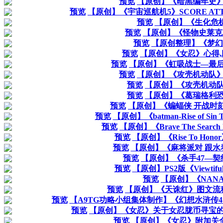
预览
【原创】《暗黑编年史
预览
【原创】《宇宙巡航机5》SCORE AT
预览
【原创】《生化危
预览
【原创】《怪物史莱克
预览
【原创整理】《梦幻骑
预览
【原创】《女忍》心得
预览
【原创】《虹吸战士—最
预览
【原创】《攻壳机动队
预览
【原创】《攻壳机动
预览
【原创】《葛瑞格利
预览
【原创】《蝙蝠侠 开战时
预览
【原创】《batman-Rise of Si
预览
【原创】《Brave The Search 
预览
【原创】《Rise To Ho
预览
【原创】《麻将派对 跟
预览
【原创】《杀手47—
预览
【原创】PS2版《Viewtif
预览
【原创】《NAN
预览
【原创】《天诛红》图文流
预览
【A9TG功略小组集体制作】《幻想水浒传
预览
【原创】《女忍》关于女忍胧币寻宝的
预览
【原创】《女忍》附加关