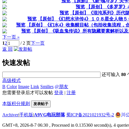
预览
【原創】《新·魂斗罗》关
预览
【原创】《多罗罗》
预览
【原创】《混沌系列》历代
预览
【原创】《幻想水浒传4》１０８星全人物５
预览
【原创】《幻水4》收集醒目帖（包括收集流程，合体
预览
【原创】《吸血鬼传说》所有隐藏要素解析以及EXC
下一页 »
1
2
/ 2 页
下一页
返 回
快速发帖
还可输入
80
高级模式
B
Color
Image
Link
Smilies
@朋友
您需要登录后才可以发帖
登录
|
注册
本版积分规则
发表帖子
Archiver
|
手机版
|
A9VG电玩部落
蜀ICP备2021021932号-2
川公
GMT+8, 2026-8-7 06:30
, Processed in 0.135360 second(s), 4 querie