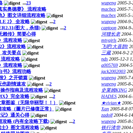
略
...
2
3
wupeng
2005-3-
真实奥德赛》 流程攻略
macbex
2005-7-
复仇》图文详细流程攻略
macbex
2005-5-
E 2》 全攻略
...
2
wupeng
2004-9-
2.31(图大，杀猫)
...
2
captoon
2004-9-
无赖传》简要心得
河狸长老
2004-
》流程攻略
mtvgirls
2005-3-
2》流程攻略
飞吧!大喜鹊!
2
》攻关要点
三藏
2004-9-2 2
》流程攻略
nds
2005-12-3 1
》流程攻略
a005769
2004-5
白书》流程功略
jack2002003
20
爆发》之开锁篇
wupeng
2005-7-
无伤剧情速攻
...
2
wupeng
2005-8-
》操作指南及流程攻略
史莱姆KING
20
MX》完全攻略
...
2
HADES
2004-6-
全纹章图鉴（无限华丽型！！）
★vivian★
2006-
 詳盡攻略（圖片已修復正常）
Xan
2005-8-8 0
亡记》通关心得
zadolf
2004-6-14
攻略 (内有全攻略下载)
...
2
wupeng
2005-8-
力战士》图文流程攻略
铁行渣华
2004-