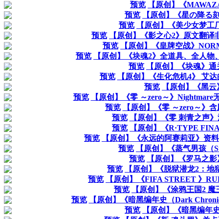
预览
【原创】《MAWAZ
预览
【原创】《星の降る
预览
【原创】《美少女梦工
预览
【原创】《影之心2》原文翻译
预览
【原创】《皇牌空战》NOR
预览
【原创】《块魂2》全道具、全人物
预览
【原创】《块魂》通
预览
【原创】《生化危机4》 艾达的任
预览
【原创】《黑云
预览
【原创】《零 ～zero～》Nightm
预览
【原创】《零 ～zero～》
预览
【原创】《零 刺青之声》
预览
【原创】《R·TYPE FI
预览
【原创】《永远的阿赛莉亚》资料攻略及
预览
【原创】《蒸气男孩（St
预览
【原创】《罗马之影》
预览
【原创】《脱狱潜龙2：地
预览
【原创】《FIFA STREET 》RU
预览
【原创】《涂鸦王国2 
预览
【原创】《暗黑编年史（Dark Chro
预览
【原创】《暗黑编年