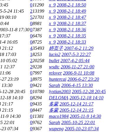
3:45
0
11290
x_9
2008-2-1 18:50
5-5-24 11:45
2
13199
x_9
2008-2-1 18:49
19 00:10
5
21701
x_9
2008-2-1 18:47
10:44
0
8981
x_9
2008-2-1 18:37
2003-11-8 17:30
0
7387
x_9
2008-2-1 18:36
17:37
0
6476
x_9
2008-2-1 18:35
1-4 16:05
0
8725
x_9
2008-2-1 18:33
4 21:12
4
35493
婷页子
2007-6-2 11:29
18 17:03
1
8253
lucio2
2007-5-3 22:27
-10 05:02
2
20258
bullet
2007-4-2 05:44
1 12:37
2
9228
wsdtc
2006-11-27 21:00
 11:06
0
7997
relover
2006-9-11 10:08
-27 23:19
1
8975
huntercai
2006-6-27 23:20
 13:30
0
9421
Sarah
2006-4-15 13:30
-12-28 20:45
0
10780
lyxtian2003
2005-12-28 20:45
12-18 14:10
0
8294
DELOMA
2005-12-18 14:10
4 21:17
0
9435
多蒙
2005-12-14 21:17
4 21:15
0
8447
多蒙
2005-12-14 21:15
11-9 14:30
0
11381
maco1984
2005-11-9 14:30
5 22:01
0
9762
Sarah
2005-10-25 22:01
-23 07:34
0
9367
wupeng
2005-10-23 07:34