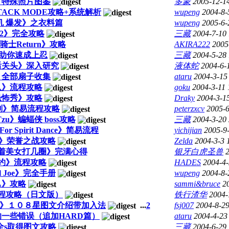
》特殊照片图鉴
多蒙
2005-12-1
TACK MODE攻略+系统解析
wupeng
2004-8-
机 爆发》之衣料篇
wupeng
2005-6-
2》完全攻略
三藏
2004-7-10
士Return》攻略
AKIRA222
2005
,助你速成上忍
三藏
2004-5-28
后关头》深入研究
液体蛇
2004-6-
》全部扇子收集
ataru
2004-3-15
队》流程攻略
goku
2004-3-11 
恐怖秀》攻略
Draky
2004-3-1
刻》简易流程攻略
peterzxcv
2005-6
n Tzu》蝙蝠侠 boss攻略
三藏
2004-3-20
For Spirit Dance》简易流程
yichijian
2005-9
nor》荣誉之战攻略
Zelda
2004-3-3 
水着美女打几圈》完满心得
银牙白虎圣兽
契约》流程攻略
HADES
2004-4-
ul Joe》完全手册
wupeng
2004-8-
A》攻略
sammi&bruce
2
程攻略（日文版）
铁行渣华
2004-
4》１０８星图文介绍带加入法
...
2
fsj007
2004-8-29
一些错误（追加HARD篇）
ataru
2004-4-23
全s取得图文攻略
三藏
2004-6-29