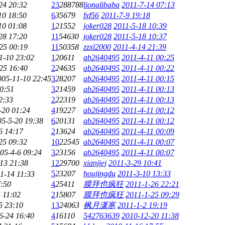
24 20:32
23
288788
lionalibaba
2011-7-14 07:13
10 18:50
6
35679
fxf56
2011-7-9 19:18
10 01:08
1
21552
joker028
2011-5-18 10:39
28 17:20
11
54630
joker028
2011-5-18 10:37
25 00:19
11
50358
zzxl2000
2011-4-14 21:39
1-10 23:02
1
20611
ab2640495
2011-4-11 00:25
25 16:40
2
24635
ab2640495
2011-4-11 00:22
005-11-10 22:45
3
28207
ab2640495
2011-4-11 00:15
0:51
3
21459
ab2640495
2011-4-11 00:13
2:33
2
22319
ab2640495
2011-4-11 00:13
-20 01:24
4
19227
ab2640495
2011-4-11 00:12
05-5-20 19:38
6
20131
ab2640495
2011-4-11 00:12
6 14:17
2
13624
ab2640495
2011-4-11 00:09
25 09:32
10
22545
ab2640495
2011-4-11 00:07
05-4-6 09:24
3
23156
ab2640495
2011-4-11 00:07
13 21:38
12
29700
xianjiej
2011-3-29 10:41
5
23207
houjingdu
2011-3-10 13:33
1-14 11:33
7:50
4
25411
膜拜也疯狂
2011-1-26 22:21
 11:02
2
15807
膜拜也疯狂
2011-1-25 09:29
5 23:10
13
24063
枫月潇寒
2011-1-2 19:19
6-24 16:40
4
16110
542763639
2010-12-20 11:38