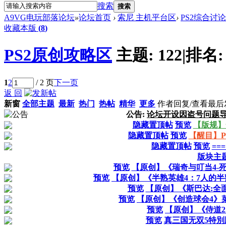
搜索
搜索
A9VG电玩部落论坛
»
论坛首页
›
索尼 主机平台区
›
PS2综合讨
收藏本版
(
8
)
PS2原创攻略区
主题:
122
|
排名
1
2
/ 2 页
下一页
返 回
新窗
全部主题
最新
热门
热帖
精华
更多
作者
回复/查看
最后
公告:
论坛开设因盗号问题
隐藏置顶帖
预览
【版规】
隐藏置顶帖
预览
【醒目】P
隐藏置顶帖
预览
==
版块主
预览
【原创】《瑞奇与叮当4-
预览
【原创】《半熟英雄4：7人的
预览
【原创】《斯巴达:全
预览
【原创】《创造球会4》
预览
【原创】《侍道
预览
真三国无双5特