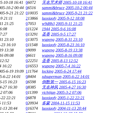
5-10-18 16:41
0
6072
无名咒术师
2005-10-18 16:41
005-10-2 00:44
0
6516
sammi&bruce
2005-10-2 00:44
005-9-21 21:22
0
10035
sammi&bruce
2005-9-21 21:22
-9 21:11
2
13866
luoxiqofy
2005-9-12 18:08
11 21:25
0
7053
w9d8h3
2005-9-11 21:25
6:08
0
11224
1944
2005-9-6 16:08
7:27
0
13291
圣香
2005-9-5 17:27
31 23:10
0
13075
wupeng
2005-8-31 23:10
-23 16:10
0
11548
luoxiqofy
2005-8-23 16:10
19 13:38
0
9099
wupeng
2005-8-19 13:38
16 09:08
0
6611
wupeng
2005-8-16 09:08
 12:52
0
22251
圣香
2005-8-13 12:52
4 16:22
0
16553
wupeng
2005-7-4 16:22
005-6-19 19:09
1
11764
locking
2005-6-24 17:44
5-6-22 14:01
0
8404
xdsuperman
2005-6-22 14:01
6-15 16:23
0
6598
倒数第一
2005-6-15 16:23
4-27 16:30
0
8385
无名神风
2005-4-27 16:30
-2 07:06
0
11399
yichijian
2005-3-2 07:06
-22 22:21
0
6878
luoxiqofy
2005-1-22 22:21
5 11:53
0
20934
多蒙
2004-11-15 11:53
1-13 20:44
0
16374
luoxiqofy
2004-11-13 20:44