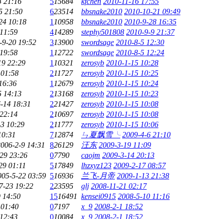
4 21:16
5
15684
kfchen
2010-11-16 17:55
5 21:50
6
23514
bbsnake2010
2010-10-21 09:49
24 10:18
1
10958
bbsnake2010
2010-9-28 16:35
 11:59
4
14289
stephy501808
2010-9-9 21:37
-9-20 19:52
3
13900
swordsage
2010-8-5 12:30
 19:58
1
12722
swordsage
2010-8-5 12:24
19 22:29
1
10321
zerosyb
2010-1-15 10:28
 01:58
2
11727
zerosyb
2010-1-15 10:25
16:36
1
12679
zerosyb
2010-1-15 10:24
5 14:13
2
13168
zerosyb
2010-1-15 10:23
-14 18:31
2
21427
zerosyb
2010-1-15 10:08
 22:14
2
10697
zerosyb
2010-1-15 10:08
-3 10:29
2
11777
zerosyb
2010-1-15 10:06
10:31
7
12874
ㄣ夏飘雪╰
2009-4-6 21:10
2006-2-9 14:31
8
26129
汪东
2009-3-19 11:09
29 23:26
0
7790
caojm
2009-3-14 20:13
29 01:11
5
17849
lhzxyz123
2009-2-17 08:57
005-5-22 03:59
5
16936
兰飞-月帝
2009-1-13 21:38
7-23 19:22
2
23595
glj
2008-11-21 02:17
 14:50
15
16491
kensei0915
2008-5-10 11:16
 01:40
0
7197
x_9
2008-2-1 18:52
 12:43
0
10084
x_9
2008-2-1 18:52