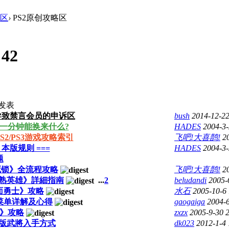
论区
›
PS2原创攻略区
:
42
发表
导致禁言会员的申诉区
bush
2014-12-2
一分钟能换来什么?
HADES
2004-3-
S2/PS3游戏攻略索引
飞吧!大喜鹊!
2
= 本版规则 ===
HADES
2004-3-
题
死锁》全流程攻略
飞吧!大喜鹊!
2
半熟英雄》詳細指南
...
2
beludandi
2005-
面勇士》攻略
水石
2005-10-6
菜单详解及心得
gaogaiga
2004-6
2》攻略
zxzx
2005-9-30 
別版武將入手方式
dk023
2012-1-4 