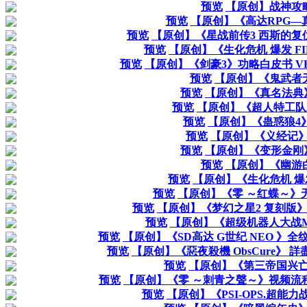
预览
【原创】战神攻
预览
【原创】《高达RPG—
预览
【原创】《星战前传3 西斯的
预览
【原创】《生化危机 爆发 FIL
预览
【原创】《剑豪3》功略白皮书 VER
预览
【原创】《鬼武者
预览
【原创】《真名法典
预览
【原创】《超人特工队
预览
【原创】《蛊惑狼4
预览
【原创】《义经记
预览
【原创】《变形金刚
预览
【原创】《幽游
预览
【原创】《生化危机 
预览
【原创】《零 ～红蝶～》
预览
【原创】《梦幻之星2 复刻版
预览
【原创】《超级机器人大战
预览
【原创】《SD高达 G世纪 NEO 》
预览
【原创】《惡夜殺機 ObsCure》
预览
【原创】《第三帝国兴
预览
【原创】《零 ～刺青之聲～》视频流程
预览
【原创】《PSI-OPS.超能