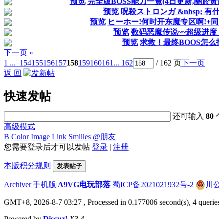
预览
完全版BOSS能力一覽(4日更新,關於
预览
呪殺ストロンガ &nbsp; 
预览
ヒーホー!何时开东魔专区啊!+同
预览
数码恶魔传说~~超级进度
预览
求救！最终BOOS怎么
下一页 »
1 ...
154
155
156
157
158
159
160
161
... 162
/ 162 页
下一页
返 回
快速发帖
还可输入
80
高级模式
B
Color
Image
Link
Smilies
@朋友
您需要登录后才可以发帖
登录
|
注册
本版积分规则
发表帖子
Archiver
|
手机版
|
A9VG电玩部落
蜀ICP备2021021932号-2
川公
GMT+8, 2026-8-7 03:27
, Processed in 0.177006 second(s), 4 querie
Powered by
Discuz!
X3.4