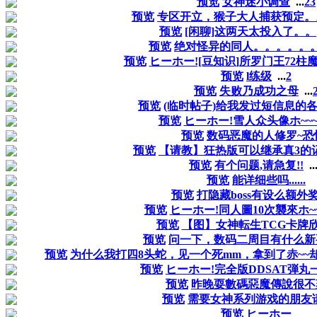
预览
女神迷小调查
...
2
3
预览
专区开立，猴子大人捕获预定。
预览
[闲聊]这两天太投入了。。
预览
绝对怪异的同人。。。。。
预览
ヒーホー![豆知识]所罗门王72柱魔神
预览
l练级
...
2
预览
失败乃成功之母
...
预览
(临时帖子)给我发过短信息的
预览
ヒーホー!雪人众头像ホ~~~~
预览
数码恶魔的人修罗~恐
预览
【请教】狂热版可以继承真3的
预览
有个问题,请急复!!
..
预览
能详细些吗......
预览
打隐藏boss有设么额外
预览
ヒーホー!同人圖10次襲來ホ~~~
预览
【图】女神転生TCG卡牌
预览
问一下，数码二周目有什么新
预览
为什么我打四8头蛇，见一个死mm，拿到了赤~
预览
ヒーホー!完全版DDSAT弾丸一
预览
昨晚耍數碼惡魔傳說很不
预览
需要女神系列游戏的朋友
预览
ヒーホー