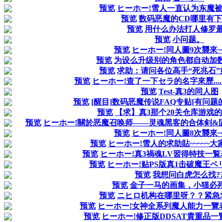
预览
ヒーホー!雪人一直认为东魔被
预览
数码恶魔的CD哪里有
预览
用什么办法打人修罗
预览
小问题。
预览
ヒーホー!同人圖9次襲來~~~
预览
为设么升级别的角色都自动加
预览
求助：请问各位高手“死兆石
预览
ヒーホー!查了一下セラ的名字來歷.....
预览
Test-真3的同人图
预览
[醒目]数码恶魔传说FAQ专贴[有问题
预览
【求】真3那个20关仓库游戏
预览
ヒーホー!關於恶魔召唤师——灵魂黑客的合体剣&固
预览
ヒーホー!同人圖8次襲來~~~
预览
ヒーホー!雪人的求助貼~~~~~大
预览
ヒーホー!真3禍魂LV習得特技一覧表~~
预览
ヒーホー!贴PS版真1击破魔王ベリアル
预览
我想问白虎怎么找?
预览
金子一马的画集，小猫必
预览
ニヒロ机构在哪里呀？？紧急
预览
ヒーホー!女神全系列魔人能力一覽表+
预览
ヒーホー!修正版DDSAT貴重品一覽表