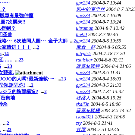
~~~
gpx234
2004-8-7 19:44
丸？
风中的克里丝
2004-8-7 18:2
-E版專有最強仲魔
gpx234
2004-8-7 16:08
圖7次襲來!!
gpx234
2004-8-7 13:24
么得到？
ultraman
2004-8-7 12:42
四圣兽
fire99
2004-8-7 09:46
咯~~+6次放同人圖~~+金子大師
...
2
gpx234
2004-8-6 19:59
大家请进！！！
...
2
麻倉 好
2004-8-6 05:55
6
..
14
mtvgirls
2004-7-18 17:20
区……
...
2
3
raulchar
2004-8-6 02:11
G
...
2
3
寂寞de狐狸
2004-8-4 21:06
次襲來.
gpx234
2004-8-6 11:41
歡JOJO的人嗎?最新连载~~~
...
2
3
gpx234
2004-8-4 16:03
咒你,詛咒你!
...
2
gpx234
2004-8-5 21:32
アルジラ的胸部構造?
...
2
gpx234
2004-7-31 13:32
药密集地
歧路人
2004-8-5 19:25
秒杀
skall3n
2004-8-5 18:06
寂寞de狐狸
2004-8-5 14:32
cloud321
2004-8-3 18:06
版
...
2
zsy
2004-8-3 21:41
题
...
2
3
甘愿
2004-7-31 09:46