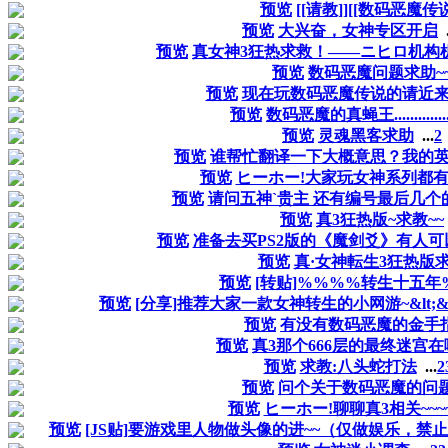
预览
[[请教]][[数码恶魔传说
预览
大兴奋，女神专区开启
.
预览
真女神3狂热求救！——ニヒロ机构
预览
数码恶魔问题求助~
预览
现在玩数码恶魔传说的请近来,
预览
数码恶魔的真蝇王..................
预览
灵魂黑客求助
...
2
预览
谁帮忙翻译一下大概意思？我的
预览
ヒーホー!大家玩女神系列都
预览
请问五神`贵主 还有编号最后几个
预览
真3狂热版~求教~~
预览
准备去买PS2版的《魔剑爻》有人
预览
真·女神転生3狂热版
预览
[转贴]%%%%转生十五年
预览
[分享]推荐大家一款女神转生的小网游~&lt;&lt;
预览
有没有数码恶魔的金手指
预览
真3那个666层的最终迷宫在
预览
求教:八头蛇打法
...
2
预览
问个关于数码恶魔的问
预览
ヒーホー!聊聊真3相关~~~
预览
[JS贴]要游戏里人物做头像的进~~（仅做娱乐，禁