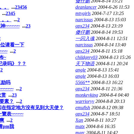
傻仔鹏
2004-8-14 15:21
。。
...
2
3
4
5
6
deanlancer
2004-6-26 11:53
...
2
3
4
5
mtvgirls
2004-7-17 13:25
。。。
...
2
narcissus
2004-8-13 15:03
~~~~~~
...
2
3
gpx234
2004-8-13 23:19
傻仔鹏
2004-8-14 19:53
2
一闪入魂
2004-8-11 12:51
各位请看一下
narcissus
2004-8-14 13:40
~~
...
2
gpx234
2004-8-11 15:18
怖~
childgrey03
2004-8-13 15:26
记录吗》？？
天下物语
2004-8-11 20:24
.
2
angle
2004-8-13 15:41
angle
2004-8-13 16:03
奖励吗
5566**
2004-8-13 16:22
~~~~
...
2
gpx234
2004-8-11 21:36
欣赏
...
2
3
monkeyking
2004-8-4 04:40
要素？
...
2
warrioryy
2004-8-8 20:13
~却在指定地方没有见到大天使？
emufish
2004-8-12 09:38
覽表~~~~~
gpx234
2004-8-7 18:51
爽
...
2
Xan
2004-8-11 10:27
请pm我
matx
2004-8-6 16:35
marc
2004-8-11 14:42