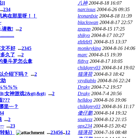
]]
八神
2004-8-18 16:07
..
2
3
4
narcissus
2004-6-26 09:35
机构在那里呀！！
leonardxie
2004-8-18 11:39
~
blackswan
2004-8-17 22:57
请教!
...
2
zpzpzp
2004-8-15 17:25
.......
shikyo
2004-8-17 10:27
zfzfzfzf1
2004-8-15 13:37
英文不好
...
2
3
4
5
monkeyking
2004-8-16 14:06
有多久了
...
2
marc
2004-8-15 19:39
的曼斗罗怎么拿
fiifzyz
2004-8-17 10:05
childgrey03
2004-8-14 19:02
可以介绍下吗？
...
2
猫薄荷
2004-8-3 18:42
求助
yzydiablo
2004-8-16 22:24
%%%%
Draky
2004-7-2 19:57
女神游戏2&gt;&gt;
...
2
Draky
2004-7-4 20:56
???
helldog
2004-8-16 19:06
哪里~~？
childgrey03
2004-8-16 11:17
3
4
傻仔鹏
2004-8-14 19:32
题
...
2
snakezz
2004-8-12 21:15
~~
...
2
3
gpx234
2004-8-15 20:42
止转贴）
...
2
3
4
5
6
..
12
猫薄荷
2004-7-16 08:48