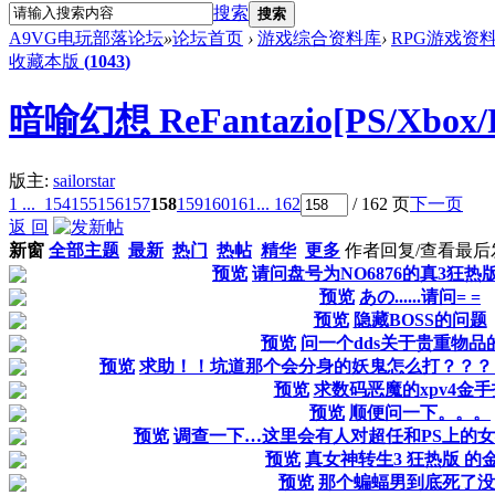
搜索
搜索
A9VG电玩部落论坛
»
论坛首页
›
游戏综合资料库
›
RPG游戏资
收藏本版
(
1043
)
暗喻幻想 ReFantazio[PS/Xbox/
版主:
sailorstar
1 ...
154
155
156
157
158
159
160
161
... 162
/ 162 页
下一页
返 回
新窗
全部主题
最新
热门
热帖
精华
更多
作者
回复/查看
最后
预览
请问盘号为NO6876的真3狂
预览
あの......请问= =
预览
隐藏BOSS的问题
预览
问一个dds关于贵重物品
预览
求助！！坑道那个会分身的妖鬼怎么打？？？
预览
求数码恶魔的xpv4金
预览
顺便问一下。。。
预览
调查一下…这里会有人对超任和PS上的
预览
真女神转生3 狂热版 的
预览
那个蝙蝠男到底死了没