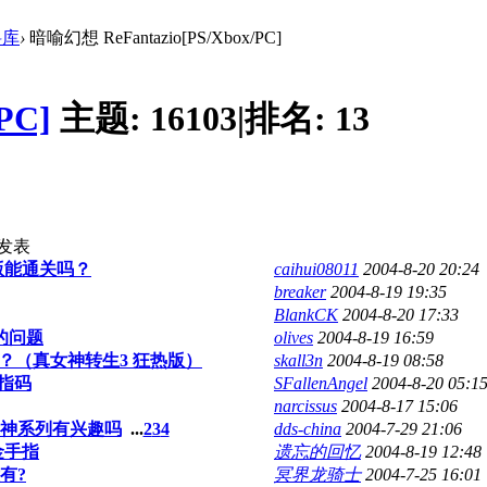
料库
›
暗喻幻想 ReFantazio[PS/Xbox/PC]
PC]
主题:
16103
|
排名:
13
发表
热版能通关吗？
caihui08011
2004-8-20 20:24
breaker
2004-8-19 19:35
BlankCK
2004-8-20 17:33
的问题
olives
2004-8-19 16:59
？（真女神转生3 狂热版）
skall3n
2004-8-19 08:58
手指码
SFallenAngel
2004-8-20 05:1
narcissus
2004-8-17 15:06
女神系列有兴趣吗
...
2
3
4
dds-china
2004-7-29 21:06
金手指
遗忘的回忆
2004-8-19 12:48
有?
冥界龙骑士
2004-7-25 16:01