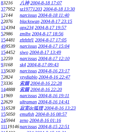
8
3216
八神
2004-8-18 17:07
37
7952
sz19771203
2004-8-18 13:30
1
2144
narcissus
2004-8-18 11:40
2
2076
blackswan
2004-8-17 23:15
12
4394
gpx234
2004-8-17 19:57
5
2986
zmlbx
2004-8-17 18:56
15
4481
zfzfzfzf1
2004-8-17 17:05
49
9539
narcissus
2004-8-17 15:04
15
4452
siwo
2004-8-17 13:49
1
2259
narcissus
2004-8-17 12:10
9
3168
sk4
2004-8-17 09:43
13
5630
narcissus
2004-8-16 23:17
7
2824
yzydiablo
2004-8-16 22:47
7
3336
索爾
2004-8-16 22:28
14
4888
索爾
2004-8-16 22:20
1
1969
narcissus
2004-8-16 19:11
2
2629
ultraman
2004-8-16 14:41
31
6528
寂寞de狐狸
2004-8-16 13:23
15
5050
emufish
2004-8-16 08:57
24
5944
zeno
2004-8-16 01:16
111
19146
narcissus
2004-8-15 22:51