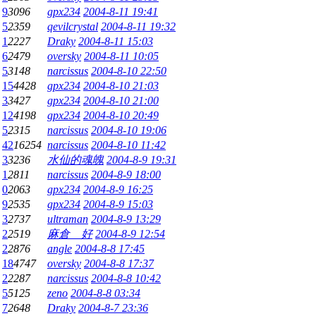
9
3096
gpx234
2004-8-11 19:41
5
2359
qevilcrystal
2004-8-11 19:32
1
2227
Draky
2004-8-11 15:03
6
2479
oversky
2004-8-11 10:05
5
3148
narcissus
2004-8-10 22:50
15
4428
gpx234
2004-8-10 21:03
3
3427
gpx234
2004-8-10 21:00
12
4198
gpx234
2004-8-10 20:49
5
2315
narcissus
2004-8-10 19:06
42
16254
narcissus
2004-8-10 11:42
3
3236
水仙的魂魄
2004-8-9 19:31
1
2811
narcissus
2004-8-9 18:00
0
2063
gpx234
2004-8-9 16:25
9
2535
gpx234
2004-8-9 15:03
3
2737
ultraman
2004-8-9 13:29
2
2519
麻倉 好
2004-8-9 12:54
2
2876
angle
2004-8-8 17:45
18
4747
oversky
2004-8-8 17:37
2
2287
narcissus
2004-8-8 10:42
5
5125
zeno
2004-8-8 03:34
7
2648
Draky
2004-8-7 23:36