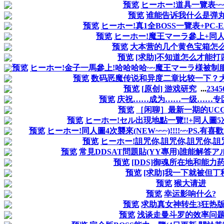
预览
ヒーホー!道具一覽表~~~
预览
谁能告诉我什么是弹
预览
ヒーホー!真1全BOSS一覽表+PC
预览
ヒーホー!魔王マーラ參上+同人
预览
大本营的几个黄色宝箱怎
预览
[求助]不知道怎么才能打
预览
ヒーホー!金子一馬參上!哈哈哈哈~~魔王マーラ様被制服
预览
数码恶魔传说和异度二章比较一下？
预览
[原创] 游戏研究
...
2
3
4
5
预览
庆祝……成为……一级……专
预览
［闲聊］最新一期的UC
预览
ヒーホー!セル出現地點一覽!!+同人圖5
预览
ヒーホー!同人圖4次襲來(NEW~~~)!!!!~~PS.有喜
预览
ヒーホー!詛咒你,詛咒你,詛咒你,詛
预览
常見DDSAT問題貼(YY專用)誰能解答
预览
[DDS]御魂所在地和能力
预览
[求助]我一下就被但丁
预览
猴大请进
预览
幸运影响什么?
预览
求助真女神转生3狂热
预览
浅谈走曼斗罗的效率问