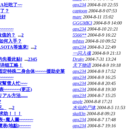
A社吃了~~
gpx234
2004-8-10 22:55
下了？
captoon
2004-8-9 07:53
最好
marc
2004-8-11 15:02
GGGMK3
2004-8-9 14:00
~~~~
gpx234
2004-8-10 21:21
数值的？
...
2
5566**
2004-8-9 16:22
”如何入手？
mfstxx
2004-8-10 09:52
SOTA等進來!
...
2
gpx234
2004-8-3 22:49
一闪入魂
2004-8-9 21:13
的先看此贴]
...
2
3
4
5
Draky
2004-7-31 13:24
的详细工略！
天下物语
2004-8-9 19:18
定特殊二身合体~~~~~援助史莱
gpx234
2004-8-9 17:52
~~~~
gpx234
2004-8-9 16:25
家幫雪人忙~~~
gpx234
2004-8-8 20:45
~~~~~(更正)
gpx234
2004-8-8 19:30
方法......
gpx234
2004-8-7 15:25
?
angle
2004-8-8 17:21
死。
...
2
水仙的尸体
2004-8-5 11:53
求助！！！
skall3n
2004-8-8 09:23
魔人圖~~~~~~
gpx234
2004-8-7 17:48
(地點)~~~~~
gpx234
2004-8-7 19:16