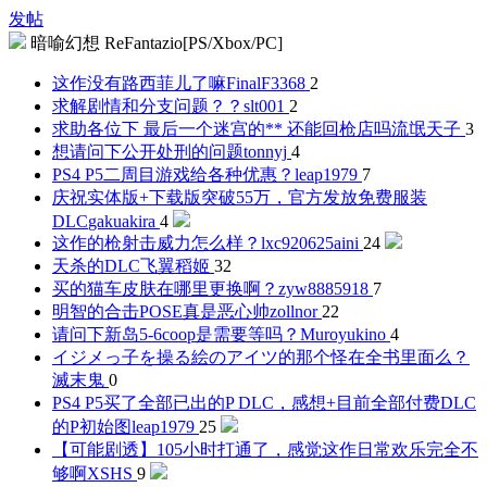
发帖
暗喻幻想 ReFantazio[PS/Xbox/PC]
这作没有路西菲儿了嘛
FinalF3368
2
求解剧情和分支问题？？
slt001
2
求助各位下 最后一个迷宫的** 还能回枪店吗
流氓天子
3
想请问下公开处刑的问题
tonnyj
4
PS4 P5二周目游戏给各种优惠？
leap1979
7
庆祝实体版+下载版突破55万，官方发放免费服装
DLC
gakuakira
4
这作的枪射击威力怎么样？
lxc920625aini
24
天杀的DLC
飞翼稻姬
32
买的猫车皮肤在哪里更换啊？
zyw8885918
7
明智的合击POSE真是恶心帅
zollnor
22
请问下新岛5-6coop是需要等吗？
Muroyukino
4
イジメっ子を操る絵のアイツ的那个怪在全书里面么？
滅末鬼
0
PS4 P5买了全部已出的P DLC，感想+目前全部付费DLC
的P初始图
leap1979
25
【可能剧透】105小时打通了，感觉这作日常欢乐完全不
够啊
XSHS
9