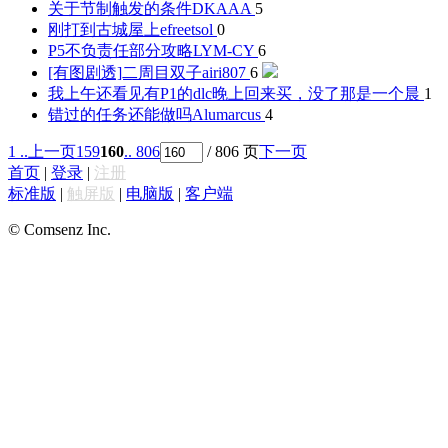
关于节制触发的条件
DKAAA
5
刚打到古城屋上
efreetsol
0
P5不负责任部分攻略
LYM-CY
6
[有图剧透]二周目双子
airi807
6
我上午还看见有P1的dlc晚上回来买，没了
那是一个晨
1
错过的任务还能做吗
Alumarcus
4
1 ..
上一页
159
160
.. 806
/ 806 页
下一页
首页
|
登录
|
注册
标准版
|
触屏版
|
电脑版
|
客户端
© Comsenz Inc.