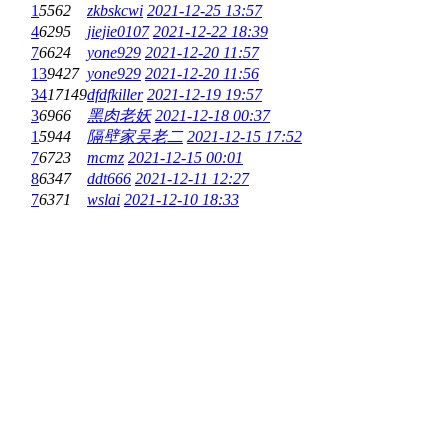
1
5562
zkbskcwi
2021-12-25 13:57
4
6295
jiejie0107
2021-12-22 18:39
7
6624
yone929
2021-12-20 11:57
13
9427
yone929
2021-12-20 11:56
34
17149
dfdfkiller
2021-12-19 19:57
3
6966
黑肉老妖
2021-12-18 00:37
1
5944
隔壁家吴老二
2021-12-15 17:52
7
6723
mcmz
2021-12-15 00:01
8
6347
ddt666
2021-12-11 12:27
7
6371
wslai
2021-12-10 18:33