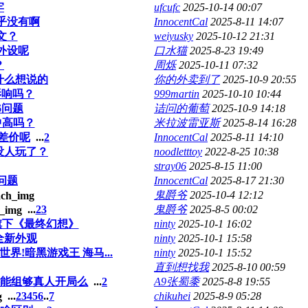
牢
ufcufc
2025-10-14 00:07
乎没有啊
InnocentCal
2025-8-11 14:07
文？
weiyusky
2025-10-12 21:31
外设呢
口水猫
2025-8-23 19:49
？
周烁
2025-10-11 07:32
什么想说的
你的外卖到了
2025-10-9 20:55
影响吗？
999martin
2025-10-10 10:44
6问题
诘问的葡萄
2025-10-9 14:18
中高吗？
米拉波雷亚斯
2025-8-14 16:28
块差价呢
...
2
InnocentCal
2025-8-11 14:10
没人玩了？
noodletttoy
2022-8-25 10:38
stray06
2025-8-15 11:00
问题
InnocentCal
2025-8-17 21:30
鬼爵爷
2025-10-4 12:12
...
2
3
鬼爵爷
2025-8-5 00:02
ix旗下《最终幻想》
ninty
2025-10-1 16:02
全新外观
ninty
2025-10-1 15:58
世界!暗黑游戏王 海马...
ninty
2025-10-1 15:52
直到想找我
2025-8-10 00:59
能组够真人开局么
...
2
A9张蜀黍
2025-8-8 19:55
...
2
3
4
5
6
..
7
chikuhei
2025-8-9 05:28