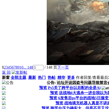
1
2
3
4
5
6
7
8
9
10
... 148
/ 148 页
下一页
返 回
新窗
全部主题
最新
热门
热帖
精华
更多
作者
回复/查看
最后
公告:
论坛开设因盗号问题导致禁言
预览
Ps5关了跨平台以后配的全是Ai
预览
这战地6大逃杀一进去我以为
预览
6发售后ps平台的战地5日服
预览
战地填充机器人真是不讲
预览
跨平台压力确实大，但是不开又没