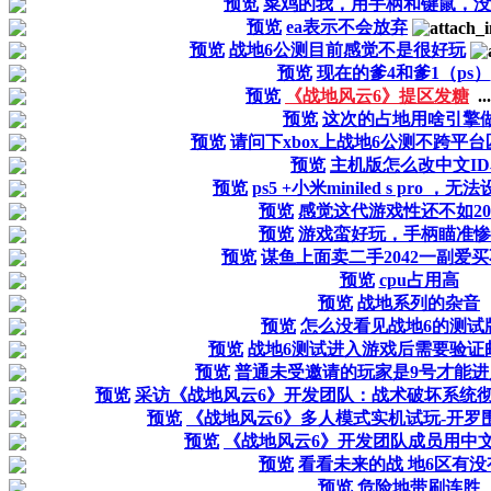
预览
菜鸡的我，用手柄和键鼠，没
预览
ea表示不会放弃
预览
战地6公测目前感觉不是很好玩
预览
现在的爹4和爹1（ps）
预览
《战地风云6》提区发糖
...
预览
这次的占地用啥引擎
预览
请问下xbox上战地6公测不跨平
预览
主机版怎么改中文I
预览
ps5 +小米miniled s pro 
预览
感觉这代游戏性还不如20
预览
游戏蛮好玩，手柄瞄准惨
预览
谋鱼上面卖二手2042一副爱
预览
cpu占用高
预览
战地系列的杂音
预览
怎么没看见战地6的测试
预览
战地6测试进入游戏后需要验证
预览
普通未受邀请的玩家是9号才能进
预览
采访《战地风云6》开发团队：战术破坏系统
预览
《战地风云6》多人模式实机试玩-开罗
预览
《战地风云6》开发团队成员用中
预览
看看未来的战 地6区有没
预览
危险地带刷连胜