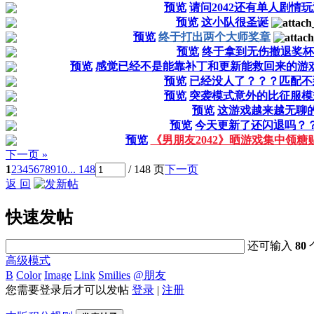
预览
请问2042还有单人剧情
预览
这小队很圣诞
预览
终于打出两个大师奖章
预览
终于拿到无伤撤退奖杯
预览
感觉已经不是能靠补丁和更新能救回来的游
预览
已经没人了？？？匹配不
预览
突袭模式意外的比征服模
预览
这游戏越来越无聊
预览
今天更新了还闪退吗？
预览
《男朋友2042》晒游戏集中领糖
下一页 »
1
2
3
4
5
6
7
8
9
10
... 148
/ 148 页
下一页
返 回
快速发帖
还可输入
80
高级模式
B
Color
Image
Link
Smilies
@朋友
您需要登录后才可以发帖
登录
|
注册