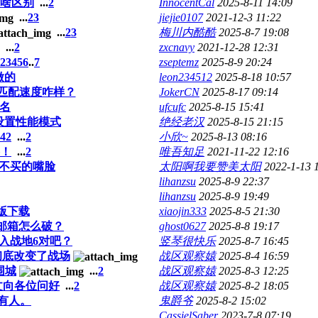
啥区别
...
2
InnocentCal
2025-8-11 14:09
...
2
3
jiejie0107
2021-12-3 11:22
...
2
3
梅川内酷酷
2025-8-7 19:08
...
2
zxcnavy
2021-12-28 12:31
2
3
4
5
6
..
7
zseptemz
2025-8-9 20:24
做的
leon234512
2025-8-18 10:57
台匹配速度咋样？
JokerCN
2025-8-17 09:14
D名
ufcufc
2025-8-15 15:41
，无法设置性能模式
绝经老汉
2025-8-15 21:15
42
...
2
小欣~
2025-8-13 08:16
！
...
2
唯吾知足
2021-11-22 12:16
买不买的嘴脸
太阳啊我要赞美太阳
2022-1-13 
lihanzsu
2025-8-9 22:37
lihanzsu
2025-8-9 19:49
版下载
xiaojin333
2025-8-5 21:30
邮箱怎么破？
ghost0627
2025-8-8 19:17
入战地6对吧？
竖琴很快乐
2025-8-7 16:45
彻底改变了战场
战区观察媴
2025-8-4 16:59
围城
...
2
战区观察媴
2025-8-3 12:25
文向各位问好
...
2
战区观察媴
2025-8-2 18:05
有人。
鬼爵爷
2025-8-2 15:02
CassielSaber
2023-7-8 07:19