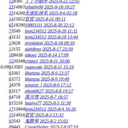
12
8385
丫丫小助手
2025-9-22 12:55
22
14967
eshmily00
2025-9-18 10:27
25
14268
天使乱掉毛
2025-9-6 02:18
14
15652
官官
2025-8-31 09:11
65
18290
19801111
2025-8-30 22:12
7
3549
leon234512
2025-8-20 11:11
4
3132
leon234512
2025-8-18 13:44
1
3628
revolution
2025-8-18 09:10
1
3155
aizhifeng
2025-8-17 23:30
10
8438
nikooc
2025-8-14 17:09
12
20348
crisno1
2025-8-11 20:06
16:09
9
13583
yuancode
2025-8-11 15:19
0
3361
lihanzsu
2025-8-9 22:37
0
3272
lihanzsu
2025-8-9 19:49
3
4379
zengrui_l
2025-8-9 17:12
0
3117
ghost0627
2025-8-8 19:17
6
4718
黑川雪
2025-8-7 18:57
9
15216
buqiyo77
2025-8-5 11:30
17
15844
leon234512
2025-8-4 16:26
15
14916
官官
2025-8-3 13:32
0
2543
鬼爵爷
2025-8-2 15:02
0
9445
CassielSaber
2023-7-8 07:19