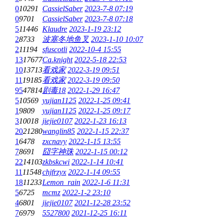
0
10291
CassielSaber
2023-7-8 07:19
0
9701
CassielSaber
2023-7-8 07:18
5
11446
Klaudre
2023-1-19 23:12
2
8733
波塞冬地鱼叉
2023-1-10 10:07
2
11194
sfuscotli
2022-10-4 15:55
13
17677
Ca.knight
2022-5-18 22:53
10
13713
看戏家
2022-3-19 09:51
11
19185
看戏家
2022-3-19 09:50
95
47814
剧毒18
2022-1-29 16:47
5
10569
yujian1125
2022-1-25 09:41
1
9809
yujian1125
2022-1-25 09:17
3
10018
jiejie0107
2022-1-23 16:13
20
21280
wanglin85
2022-1-15 22:37
1
6478
zxcnavy
2022-1-15 13:55
7
8691
囧字神珠
2022-1-15 00:12
22
14103
zkbskcwi
2022-1-14 10:41
11
11548
chjfrzyx
2022-1-14 09:55
18
11233
Lemon_rain
2022-1-6 11:31
5
6725
mcmz
2022-1-2 23:10
4
6801
jiejie0107
2021-12-28 23:52
7
6979
5527800
2021-12-25 16:11