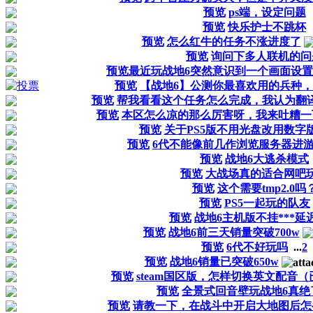
预览
ps端，设定问题
预览
快乐护士不跳杯
预览
怎么红牛的任务不涨进度了
预览
询问下多人联机的问
预览
​最近玩战地6突然意识到一个画面设置的
预览
【战地6】公测你最喜欢用的兵种
预览
帮我看看这个任务怎么完成，我认为翻
预览
本区怎么凉的那么厉害呀，我来吐糟一
预览
关于PS5版不用光盘改用数字
预览
6代不能像前几作浏览服务器进
预览
战地6大逃杀模式
预览
大战场真的适合网吧
预览
这个需要tmp2.0吗
预览
PS5一起玩的队友
预览
战地6主机版不挂***延
预览
战地6前三天销量突破700w
预览
6代不好玩吗
...
2
预览
战地6销量已突破650w
预览
steam国区版，怎样切换英文配音
预览
全景式回音壁玩战地6真绝
预览
请教一下，在战斗中开启大地图后怎