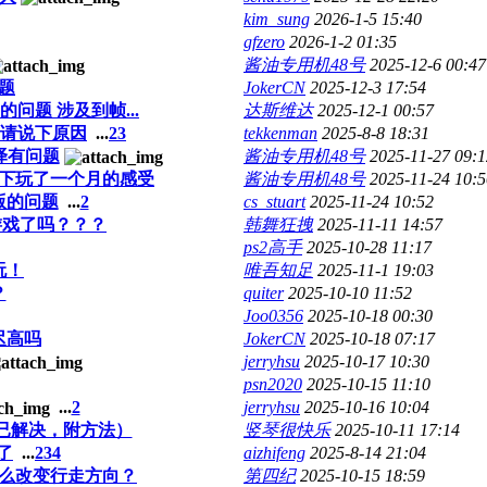
kim_sung
2026-1-5 15:40
gfzero
2026-1-2 01:35
酱油专用机48号
2025-12-6 00:47
题
JokerCN
2025-12-3 17:54
问题 涉及到帧...
达斯维达
2025-12-1 00:57
，请说下原因
...
2
3
tekkenman
2025-8-8 18:31
译有问题
酱油专用机48号
2025-11-27 09:1
下玩了一个月的感受
酱油专用机48号
2025-11-24 10:5
版的问题
...
2
cs_stuart
2025-11-24 10:52
游戏了吗？？？
韩舞狂拽
2025-11-11 14:57
ps2高手
2025-10-28 11:17
玩！
唯吾知足
2025-11-1 19:03
？
quiter
2025-10-10 11:52
Joo0356
2025-10-18 00:30
迟高吗
JokerCN
2025-10-18 07:17
jerryhsu
2025-10-17 10:30
psn2020
2025-10-15 11:10
...
2
jerryhsu
2025-10-16 10:04
（已解决，附方法）
竖琴很快乐
2025-10-11 17:14
了
...
2
3
4
aizhifeng
2025-8-14 21:04
么改变行走方向？
第四纪
2025-10-15 18:59