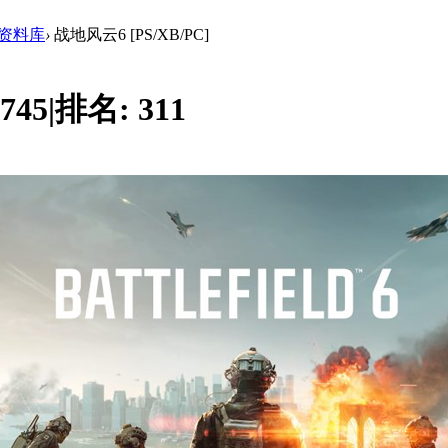
戏资料库
›
战地风云6 [PS/XB/PC]
745
|
排名:
311