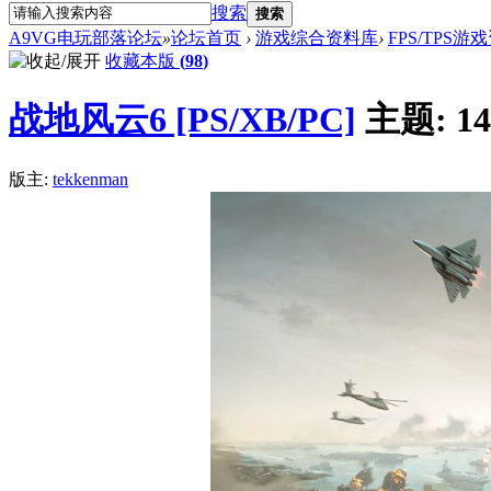
搜索
搜索
A9VG电玩部落论坛
»
论坛首页
›
游戏综合资料库
›
FPS/TPS游
收藏本版
(
98
)
战地风云6 [PS/XB/PC]
主题:
14
版主:
tekkenman