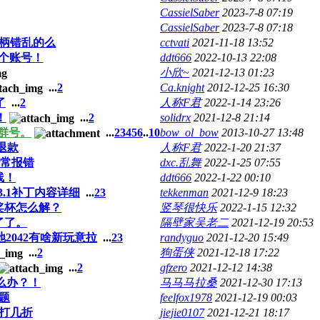
CassielSaber
2023-7-8 07:19
CassielSaber
2023-7-8 07:18
手柄错乱的么
cctvati
2021-11-18 13:52
是一个账号！
ddt666
2022-10-13 22:08
小欣~
2021-12-13 01:23
...
2
Ca.knight
2012-12-25 16:30
了
...
2
人称F君
2022-1-14 23:26
！
...
2
solidrx
2021-12-8 21:14
5群号。
...
2
3
4
5
6
..
10
bow_ol_bow
2013-10-27 13:48
退款
人称F君
2022-1-20 21:37
经常报错
dxc.乱舞
2022-1-25 07:55
线！
ddt666
2022-1-22 00:10
3.1补丁内容详细
...
2
3
tekkenman
2021-12-9 18:23
奖杯怎么解？
竖琴很快乐
2022-1-15 12:32
了了。
隔壁家吴老二
2021-12-19 20:53
2042有啥新玩意拉
...
2
3
randyguo
2021-12-20 15:49
...
2
狗蛋侠
2021-12-18 17:22
...
2
gfzero
2021-12-12 14:38
么办？！
马马马拉桑
2021-12-30 17:13
题
feelfox1978
2021-12-19 00:03
打几折
jiejie0107
2021-12-21 18:17