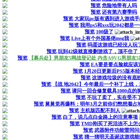
预览
危险地带有人吗
预览
还有第六赛季吗
预览
大家玩pc版有遇到进入游戏
预览
我用ps5和xsx玩2042都
预览
100级了
预览
Live上有个外国基佬msg我
预览
吗蛋这游戏已经没人玩
预览
玩到42级就直接删游戏了，顶不住了
预览
【募兵处】男朋友5网战登记处 内含A9VG男朋友
预览
EA要是要点脸就应该
预览
1月20日更新后PS5版本
预览
这游戏垃圾的没有底
预览
【战 地2042】今年最后一个补丁上线，
预览
请问一回合修复载具1000点的
预览
不玩了卖了，实在受不
预览
舅舅党再爆料：明年3月之前你们憋想着占地
预览
主机版匹配不到人
预览
白了，说几点白金路上的注意事项
预览
TMD刚买了死活连不上怎
预览
武器附件功能雷同问
预览
猜一猜明天圣诞这游戏能