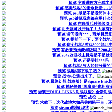
预览
突破进攻方完成坐
预览
感觉战地6的击杀反馈，几
预览
ps5版是不是没简体中
预览
ps5键鼠玩家都在用什么
预览
在哪看兵种等级呀
预览
明天就可以开玩了！大家有
预览
请问没有***，玩单机受
预览
提前问一下，两个战地
预览
这个战地6游戏3090能4k
预览
有必要预沟豪华版吗？200
预览
2042这游戏主机端是不是就
预览
还是要挂***吗
预览
战地6敌人如何分辨的
预览
战地6都下载了吧？
预览
战地6公测出来了。
预览
最终幻想 战略版》是Square En
预览
神秘怪兽“黑魔法”也拥有
预览
游戏王DUEL LINKS 对战联盟》全新对战
预览
战役
...
2
预览
求教下，这代战地六如果关闭跨平台，还
预览
steam 战地6 现状