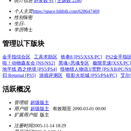
统计信息
好友数 91
|
主题数 2280
个人主页
https://space.bilibili.com/628647469
性别
保密
生日
-
学历
博士
管理以下版块
金手指综合区
工具求助区
铁拳8 [PS5/XSX/PC]
PS2金手指
啦！动物森友会 [NS/NS2]
黑魂+恶魂专区
极限竞速[XSX/PC]
地平线 西之绝境 [PS5/PS4]
怪物猎人物语3/荒野 [PS/XB/PC/NS
归 Returnal [PS5]
游戏评测区
暗影火炬城 [PS5/PS4/PC]
艾尔登
活跃概况
管理组
超级版主
用户组
超级版主
有效期至 2090-03-01 00:00
扩展用户组
版主
注册时间
2005-11-14 18:29