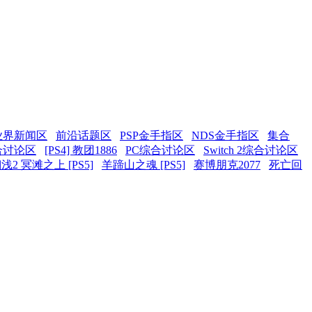
业界新闻区
前沿话题区
PSP金手指区
NDS金手指区
集合
合讨论区
[PS4] 教团1886
PC综合讨论区
Switch 2综合讨论区
2 冥滩之上 [PS5]
羊蹄山之魂 [PS5]
赛博朋克2077
死亡回