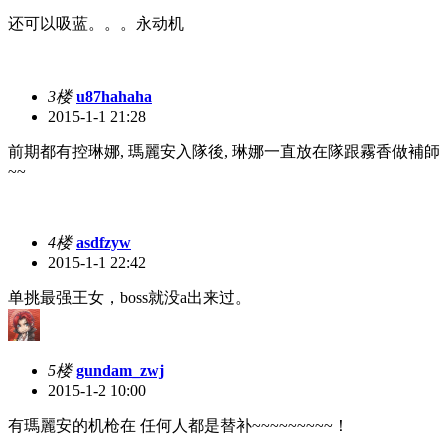
还可以吸蓝。。。永动机
3楼
u87hahaha
2015-1-1 21:28
前期都有控琳娜, 瑪麗安入隊後, 琳娜一直放在隊跟霧香做補師
~~
4楼
asdfzyw
2015-1-1 22:42
单挑最强王女，boss就没a出来过。
5楼
gundam_zwj
2015-1-2 10:00
有瑪麗安的机枪在 任何人都是替补~~~~~~~~~！