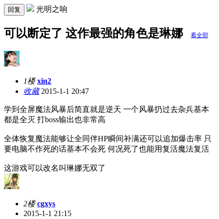
光明之响
回复
可以断定了 这作最强的角色是琳娜
看全部
1楼
xin2
收藏
2015-1-1 20:47
学到全屏魔法风暴后简直就是逆天 一个风暴扔过去杂兵基本
都是全灭 打boss输出也非常高
全体恢复魔法能够让全同伴HP瞬间补满还可以追加爆击率 只
要电脑不作死的话基本不会死 何况死了也能用复活魔法复活
这游戏可以改名叫琳娜无双了
2楼
cgxys
2015-1-1 21:15