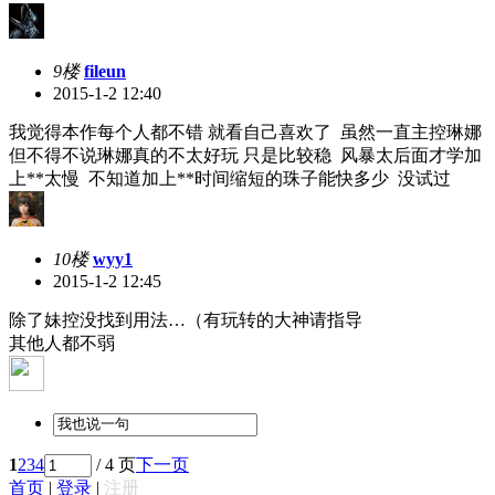
9楼
fileun
2015-1-2 12:40
我觉得本作每个人都不错 就看自己喜欢了 虽然一直主控琳娜
但不得不说琳娜真的不太好玩 只是比较稳 风暴太后面才学加
上**太慢 不知道加上**时间缩短的珠子能快多少 没试过
10楼
wyy1
2015-1-2 12:45
除了妹控没找到用法…（有玩转的大神请指导
其他人都不弱
1
2
3
4
/ 4 页
下一页
首页
|
登录
|
注册