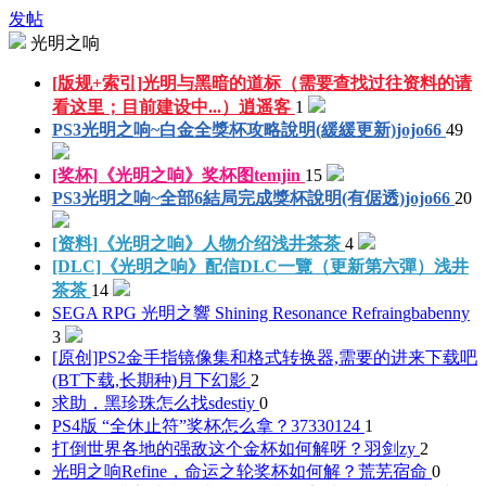
发帖
光明之响
[版规+索引]光明与黑暗的道标（需要查找过往资料的请
看这里；目前建设中...）
逍遥客
1
PS3光明之响~白金全獎杯攻略說明(緩緩更新)
jojo66
49
[奖杯]《光明之响》奖杯图
temjin
15
PS3光明之响~全部6結局完成獎杯說明(有倨透)
jojo66
20
[资料]《光明之响》人物介绍
浅井茶茶
4
[DLC]《光明之响》配信DLC一覽（更新第六彈）
浅井
茶茶
14
SEGA RPG 光明之響 Shining Resonance Refrain
gbabenny
3
[原创]PS2金手指镜像集和格式转换器,需要的进来下载吧
(BT下载,长期种)
月下幻影
2
求助，黑珍珠怎么找
sdestiy
0
PS4版 “全休止符”奖杯怎么拿？
37330124
1
打倒世界各地的强敌这个金杯如何解呀？
羽剑zy
2
光明之响Refine，命运之轮奖杯如何解？
荒芜宿命
0