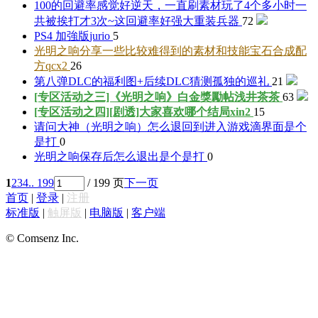
100的回避率感觉好逆天，一直刷素材玩了4个多小时一
共被挨打才3次~这回避率好强大
重装兵器
72
PS4 加強版
jurio
5
光明之响分享一些比较难得到的素材和技能宝石合成配
方
qcx2
26
第八弹DLC的福利图+后续DLC猜测
孤独的巡礼
21
[专区活动之三]《光明之响》白金獎勵帖
浅井茶茶
63
[专区活动之四][剧透]大家喜欢哪个结局
xin2
15
请问大神（光明之响）怎么退回到进入游戏滴界面
是个
是打
0
光明之响保存后怎么退出
是个是打
0
1
2
3
4
.. 199
/ 199 页
下一页
首页
|
登录
|
注册
标准版
|
触屏版
|
电脑版
|
客户端
© Comsenz Inc.