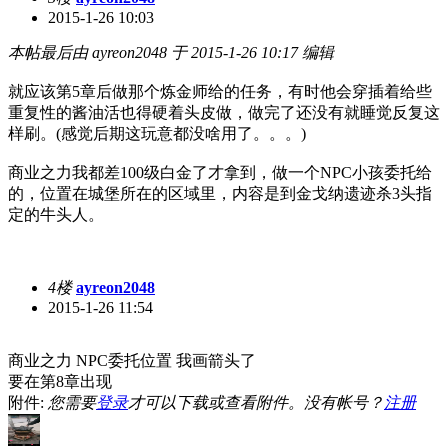
2015-1-26 10:03
本帖最后由 ayreon2048 于 2015-1-26 10:17 编辑
就应该第5章后做那个炼金师给的任务，有时他会穿插着给些
重复性的酱油活也得硬着头皮做，做完了还没有就睡觉反复这
样刷。(感觉后期这玩意都没啥用了。。。)
商业之力我都差100级白金了才拿到，做一个NPC小孩委托给
的，位置在城堡所在的区域里，内容是到金戈纳遗迹杀3头指
定的牛头人。
4楼
ayreon2048
2015-1-26 11:54
商业之力 NPC委托位置 我画箭头了
要在第8章出现
附件:
您需要
登录
才可以下载或查看附件。没有帐号？
注册