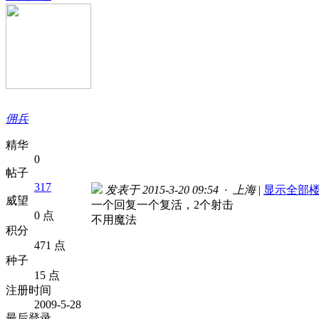
佣兵
精华
0
帖子
317
发表于 2015-3-20 09:54 · 上海
|
显示全部
威望
一个回复一个复活，2个射击
0 点
不用魔法
积分
471 点
种子
15 点
注册时间
2009-5-28
最后登录