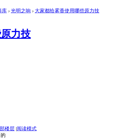
料库
›
光明之响
›
大家都给雾香使用哪些原力技
些原力技
部楼层
|
阅读模式
面的