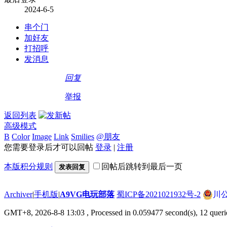
2024-6-5
串个门
加好友
打招呼
发消息
回复
举报
返回列表
高级模式
B
Color
Image
Link
Smilies
@朋友
您需要登录后才可以回帖
登录
|
注册
本版积分规则
回帖后跳转到最后一页
发表回复
Archiver
|
手机版
|
A9VG电玩部落
蜀ICP备2021021932号-2
川公
GMT+8, 2026-8-8 13:03
, Processed in 0.059477 second(s), 12 queri