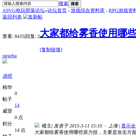
搜索
搜索
A9VG电玩部落论坛
»
论坛首页
›
游戏综合资料库
›
RPG游戏资
返回列表
大家都给雾香使用哪
查看:
8435
|
回复:
2
[复制链接]
rargeba
游民
精华
0
帖子
14
威望
0 点
积分
楼主
|
发表于 2015-3-11 15:10 · 上海
|
显示全
14 点
大家都给雾香使用哪些原力技，主要是攻击方