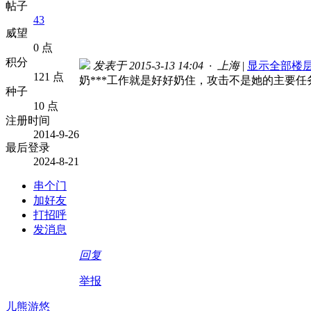
帖子
43
威望
0 点
积分
发表于 2015-3-13 14:04 · 上海
|
显示全部楼
121 点
奶***工作就是好好奶住，攻击不是她的主要
种子
10 点
注册时间
2014-9-26
最后登录
2024-8-21
串个门
加好友
打招呼
发消息
回复
举报
儿熊游悠