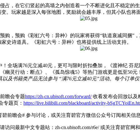
侵占，在它们竖起的高墙之内创造着一个不断进化且不稳定的生
演变。玩家越是深入每张地图，奖励就会越丰厚，但其小队也将
，预购《彩虹六号：异种》的玩家将获得“轨道衰减同捆”，其中包
等独家史诗道具。《彩虹六号：异种》也将提供线上活动支持。
中！全场满76元立减40元，更可与限时折扣叠加，《渡神纪 芬尼
《幽灵行动：断点》、《孤岛惊魂5》等热门游戏更是低至50元
以及书籍类产品无法参与 “满76元立减40元”活动。每个订单
前瞻会专题
https://zh-cn.ubisoft.com/forward/
收看发布会回放以及精
瞻会专题页：
https://live.bilibili.com/blackboard/activity-bSgTCYoiEn.h
题 #育碧前瞻会# 参与讨论，或关注育碧官方微信公众号订阅相关信
中文专题站：zh-cn.ubisoft.com/r6e/ 或关注育碧官