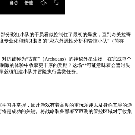
一部分彩虹小队的干员看似控制住了最初的爆发，直到奇美拉寄
具备高度专业化和精良装备的“彩六外源性分析和管控小队”（简称
被称为“古菌”（Archæans）的神秘外星生物。在完成每个
刺激的体验中收获更丰厚的奖励？这场**可能意味着会暂时失
干员，玩家必须组建小队并冒险执行营救任务。
玩家学习并掌握，因此游戏有着高度的重玩乐趣以及身临其境的游
衡将是成功的关键。将战略装备部署至叵测的管控区域对于收集