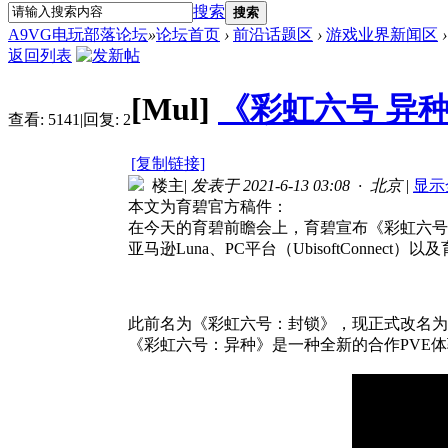
搜索
搜索
A9VG电玩部落论坛
»
论坛首页
›
前沿话题区
›
游戏业界新闻区
›
返回列表
[Mul]
《彩虹六号 异种
查看:
5141
|
回复:
2
[复制链接]
楼主
|
发表于 2021-6-13 03:08 · 北京
|
显示
本文为育碧官方稿件：
在今天的育碧前瞻会上，育碧宣布《彩虹六号》系列的下
亚马逊Luna、PC平台（UbisoftConne
此前名为《彩虹六号：封锁》，现正式改名为
《彩虹六号：异种》是一种全新的合作PVE