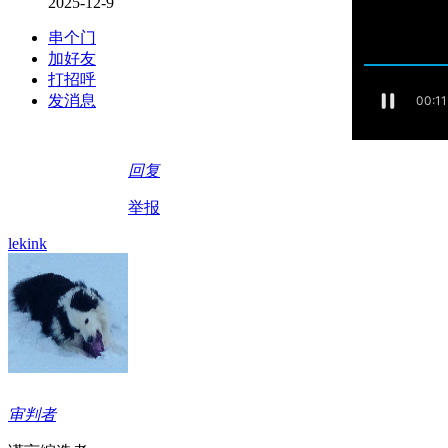
2025-12-9
串个门
加好友
打招呼
发消息
回复
举报
lekink
审判者