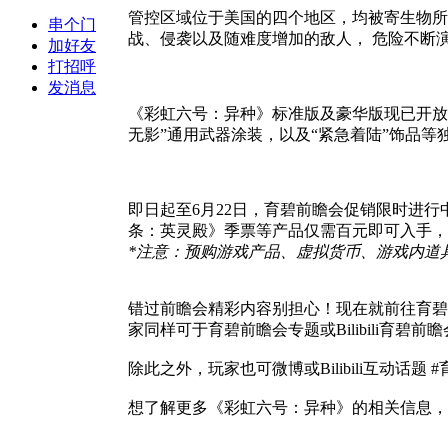
管控区域位于美国的四个地区，均被寄生物所
串个门
战、侵袭以及随难度增加的敌人， 危险不断
加好友
打招呼
发消息
《彩虹六号：异种》标准版及豪华版现已开放预购
无影”通用武器涂装，以及“紧急着陆”饰品
即日起至6月22日，育碧前瞻会促销限时进行
条：英灵殿》季票等产品仅需百元即可入手，
*
注意：预购游戏产品、虚拟货币、游戏内道具
错过前瞻会精彩内容别担心！现在就前往育碧
家同样可于育碧前瞻会专题或Bilibili育碧前
除此之外，玩家也可微博或Bilibili互动话
想了解更多《彩虹六号：异种》的相关信息，请访问最新