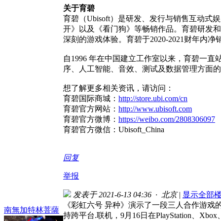
关于育碧
育碧（Ubisoft）是研发、发行与销售互
开》以及《看门狗》等畅销作品。育碧研发和
深刻的游戏体验。育碧于2020-2021财年内净
自1996 年在中国建立工作室以来，育碧一
序、人工智能、音效、测试及数据管理方面的
想了解更多相关资讯，请访问：
育碧国际商城：
http://store.ubi.com/cn
育碧官方网站：
http://www.ubisoft.com
育碧官方微博：
https://weibo.com/2808306097
育碧官方微信：Ubisoft_China
回复
举报
发表于 2021-6-13 04:36 · 北京
|
显示全部
《彩虹六号 异种》演示了一段三人合作游戏
南無加特林菩薩
持跨平台.联机，9月16日在PlayStation、Xb