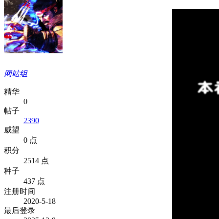
网站组
精华
0
帖子
2390
威望
0 点
积分
2514 点
种子
437 点
注册时间
2020-5-18
最后登录