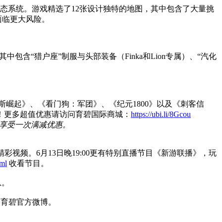
态系统。游戏精选了12张设计独特的地图，其中包含了大量挑
面临更大风险。
含“猎户座”制服与头部装备（Finka和Lion专属）、“汽化
斯崛起》、《看门狗：军团》、《纪元1800》以及《刺客信
！更多超值优惠请访问育碧国际商城：
https://ubi.li/8Gcou
仅享受一次满减优惠。
彩视频。6月13日晚19:00更有特别直播节目《新游联播》，玩
tml
收看节目。
息。
网和育碧官方微博。