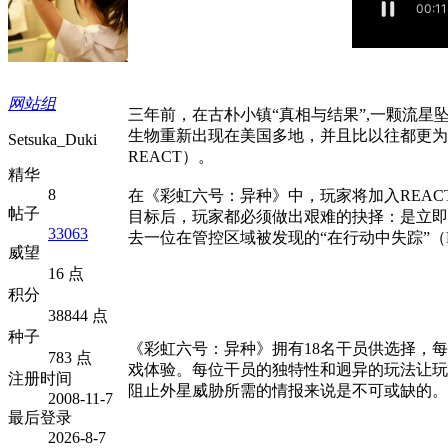
网站组
三年前，在古朴小镇“真相与结果”,一颗流
生物重新出现在美国多地，并且比以往都更为致命。
Setsuka_Duki
REACT）。
精华
8
在《彩虹六号：异种》中，玩家将加入REAC
帖子
目标后，玩家都必须做出艰难的抉择：是立即
33063
去一位在管控区域被发现的“在行动中失踪”（Mis
威望
16 点
积分
38844 点
种子
《彩虹六号：异种》拥有18名干员供选择，
783 点
戏体验。每位干员的独特性和迥异的玩法让玩
注册时间
阻止外星威胁所需的情报来说是不可或缺的。
2008-11-7
最后登录
2026-8-7