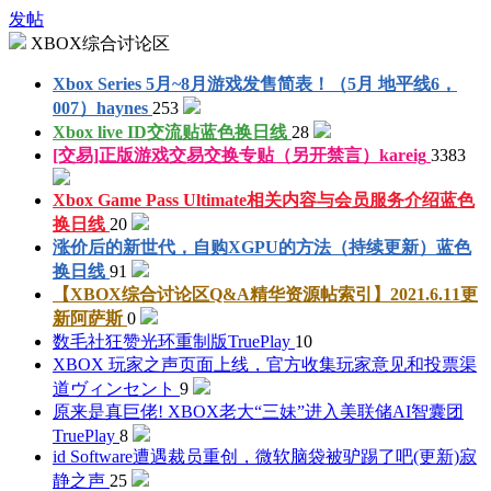
发帖
XBOX综合讨论区
Xbox Series 5月~8月游戏发售简表！（5月 地平线6，
007）
haynes
253
Xbox live ID交流贴
蓝色换日线
28
[交易]正版游戏交易交换专贴（另开禁言）
kareig
3383
Xbox Game Pass Ultimate相关内容与会员服务介绍
蓝色
换日线
20
涨价后的新世代，自购XGPU的方法（持续更新）
蓝色
换日线
91
【XBOX综合讨论区Q&A精华资源帖索引】2021.6.11更
新
阿萨斯
0
数毛社狂赞光环重制版
TruePlay
10
XBOX 玩家之声页面上线，官方收集玩家意见和投票渠
道
ヴィンセント
9
原来是真巨佬! XBOX老大“三妹”进入美联储AI智囊团
TruePlay
8
id Software遭遇裁员重创，微软脑袋被驴踢了吧(更新)
寂
静之声
25