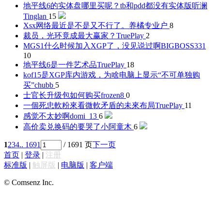
地平线6的实体盘哪里买呢？tb和pdd都没有实体版
听澜
Tinglan
15
Xsx网络最近是不是又不行了。
养橘专业户
8
裁员，光环竟成最大赢家？
TruePlay
2
MGS1什么时候加入XGP了，没见说过啊
BIGBOSS331
10
地平线6是一件艺术品
TruePlay
18
kof15是XGP库内游戏，为啥电脑上显示“不可单独购
买”
chubb
5
士官长升级包如何购买
frozen8
0
一個死忠軟粉來看微軟矛盾的未來布局
TruePlay
11
感觉不太妙啊
domi_13
6
高价卖兑换码的要哭了
小阿童木
6
1
2
3
4
.. 1691
/ 1691 页
下一页
首页
|
登录
|
注册
标准版
|
触屏版
|
电脑版
|
客户端
© Comsenz Inc.