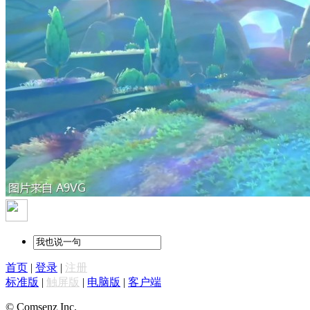
首页
|
登录
|
注册
标准版
|
触屏版
|
电脑版
|
客户端
© Comsenz Inc.