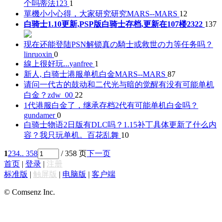
个吗
蒂法123
1
單機小小心得，大家研究研究
MARS--MARS
12
白骑士1.10更新,PSP版白骑士存档,更新在107楼
2322
137
现在还能登陆PSN解锁真の騎士或救世の力等任务吗？
linruoxin
0
線上很好玩...
yanfree
1
新人, 白骑士港服单机白金
MARS--MARS
87
请问一代古的鼓动和二代光与暗的觉醒有没有可能单机
白金？
zdw_00
22
1代港服白金了，继承存档2代有可能单机白金吗？
gundamer
0
白骑士物语2日版有DLC吗？1.15补丁具体更新了什么内
容？我只玩单机。
百花乱舞
10
1
2
3
4
.. 358
/ 358 页
下一页
首页
|
登录
|
注册
标准版
|
触屏版
|
电脑版
|
客户端
© Comsenz Inc.