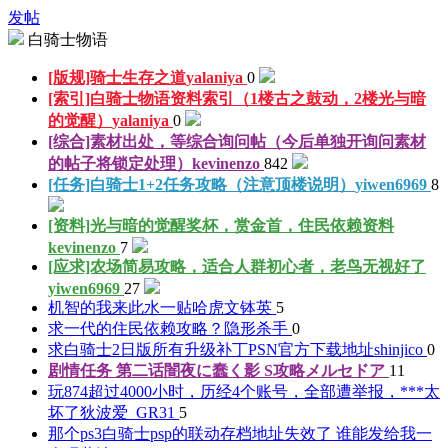
发帖
白骑士物语
[版规]骑士生存之道
yalaniya
0
[索引]白骑士物语资料索引（1楼古之鼓动，2楼光与暗
的觉醒）
yalaniya
0
[综合]素材出处，等综合询问帖（今后单独开询问素材
的帖子将锁定处理）
kevinenzo
842
[任务]白骑士1+2任务攻略（注意顶楼说明）
yiwen6969
8
[资料]光与暗的觉醒奖杯，赏金首，住民依赖资料
kevinenzo
7
[应求]农场简易攻略，适合人群初心者，老鸟无视好了
yiwen6969
27
机智的我来此水一贴
哈虎文钵英
5
求一代的住民依赖攻略？
隐形杀手
0
求白骑士2日版所有升级补丁PSN官方下载地址
shinjico
0
剧情任务 第二话闇夜に蠢く影 S攻略
メルセドア
11
玩874超过4000小时，历经4个账号，全部遭举报，***太
坏了
狄波爱_GR31
5
那个ps3白骑士psp的联动存档地址失效了 谁能发给我一