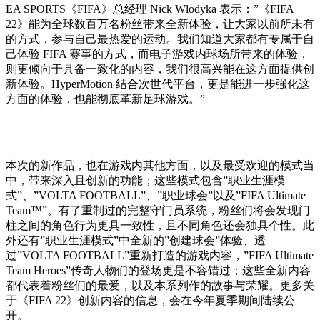
EA SPORTS《FIFA》总经理 Nick Wlodyka 表示：”《FIFA
22》能为全球数百万名粉丝带来全新体验，让大家以前所未有
的方式，参与自己最热爱的运动。我们知道大家都有专属于自
己体验 FIFA 赛事的方式，而电子游戏内球场所带来的体验，
则更倾向于具备一致化的内容，我们很高兴能在这方面提供创
新体验。HyperMotion 结合次世代平台，更是能进一步强化这
方面的体验，也能彻底革新足球游戏。”
本次的新作品，也在游戏内其他方面，以及最受欢迎的模式当
中，带来深入且创新的功能；这些模式包含”职业生涯模
式”、”VOLTA FOOTBALL”、”职业球会”以及”FIFA Ultimate
Team™”。有了重制过的完整守门员系统，粉丝们将会发现门
柱之间的角色行为更具一致性，且不同角色还会独具个性。此
外还有”职业生涯模式”中全新的”创建球会”体验、透
过”VOLTA FOOTBALL”重新打造的游戏内容，”FIFA Ultimate
Team Heroes”传奇人物们的登场更是不容错过；这些全新内容
都代表着粉丝们的最爱，以及本系列作的故事与荣耀。更多关
于《FIFA 22》创新内容的信息，会在今年夏季期间陆续公
开。