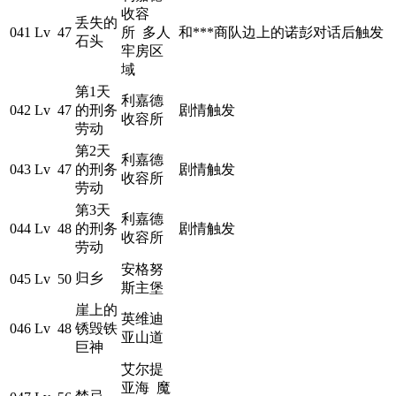
收容
丢失的
041
Lv 47
所 多人
和***商队边上的诺彭对话后触发
石头
牢房区
域
第1天
利嘉德
042
Lv 47
的刑务
剧情触发
收容所
劳动
第2天
利嘉德
043
Lv 47
的刑务
剧情触发
收容所
劳动
第3天
利嘉德
044
Lv 48
的刑务
剧情触发
收容所
劳动
安格努
归乡
045
Lv 50
斯主堡
崖上的
英维迪
046
Lv 48
锈毁铁
亚山道
巨神
艾尔提
亚海 魔