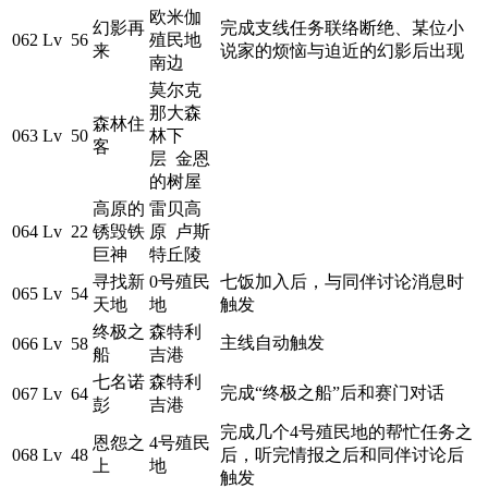
欧米伽
幻影再
完成支线任务联络断绝、某位小
062
Lv 56
殖民地
来
说家的烦恼与迫近的幻影后出现
南边
莫尔克
那大森
森林住
063
Lv 50
林下
客
层 金恩
的树屋
高原的
雷贝高
064
Lv 22
锈毁铁
原 卢斯
巨神
特丘陵
寻找新
0号殖民
七饭加入后，与同伴讨论消息时
065
Lv 54
天地
地
触发
终极之
森特利
主线自动触发
066
Lv 58
船
吉港
七名诺
森特利
完成“终极之船”后和赛门对话
067
Lv 64
彭
吉港
完成几个4号殖民地的帮忙任务之
恩怨之
4号殖民
068
Lv 48
后，听完情报之后和同伴讨论后
上
地
触发