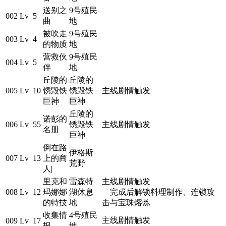
送别之
9号殖民
002
Lv 5
曲
地
被吹走
9号殖民
003
Lv 4
的物质
地
营救伙
9号殖民
004
Lv 5
伴
地
丘陵的
丘陵的
005
Lv 10
锈毁铁
锈毁铁
主线剧情触发
巨神
巨神
丘陵的
诺彭的
006
Lv 55
锈毁铁
主线剧情触发
名册
巨神
倒在路
伊格斯
007
Lv 13
上的商
荒野
人|
里克和
雷森特
主线剧情触发
008
Lv 12
玛娜娜
湖休息
完成后解锁料理制作、连锁攻
的特技
地
击与宝珠熔炼
收集情
4号殖民
主线剧情触发
009
Lv 17
报
地