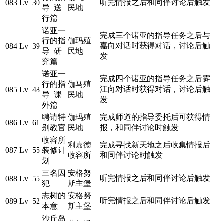
听完情报之后和同伴讨论后触发
083
Lv 30
导 送
民地
行篇
诺亚一
完成三个诺亚的指导任务之后与
行的指
伽玛殖
嘉向对话时获得对话，讨论后触
084
Lv 39
导 研
民地
发
究篇
诺亚一
完成四个诺亚的指导任务之后雾
行的指
伽马殖
江向对话时获得对话，讨论后触
085
Lv 48
导 课
民地
发
外篇
聘请特
伽玛殖
完成师道的指导委托后可获得情
086
Lv 61
别教官
民地
报，和同伴讨论时触发
收容所
利嘉德
完成寻找新天地之后收集情报后
087
Lv 55
装修计
收容所
和同伴讨论时触发
划
三名囚
安格努
听完情报之后和同伴讨论后触发
088
Lv 55
犯
斯主堡
志树的
安格努
听完情报之后和同伴讨论后触发
089
Lv 52
本意
斯主堡
沙丘岛