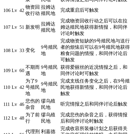
物资回
拉姆达
完成重启后可触发
106
Lv 42
收行动
殖民地
完成物资回收行动之后可以在拉
拉姆达
107
Lv 51
新发明
姆达殖民地获得新情报，和同伴
殖民地
讨论时触发
完成物资短缺的9号殖民地与送行
9号殖民
者的烦恼后可以在9号殖民地获得
变化
108
Lv 33
地
粮食问题的情报，和同伴讨论后
可触发
不期而
9号殖民
获得爱丽丝的近况情报之后，和
109
Lv 60
遇
地
同伴讨论时可触发
为了9
完成支线任务变化之后，在9号殖
9号殖民
110
Lv 42
号殖民
民地获得新情报，和同伴讨论后
地
地
触发
悲伤的
缪乌殖
听完情报之后和同伴讨论后触发
111
Lv 46
杂音
民地
为了前
缪乌殖
完成悲伤的杂音之后，获得情报
112
Lv 48
行
民地
后和同伴讨论时触发
完成收容所装修计划之后获得关
代理刑
利嘉德