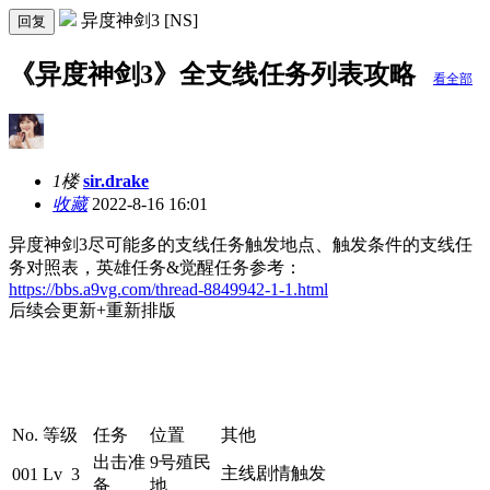
异度神剑3 [NS]
回复
《异度神剑3》全支线任务列表攻略
看全部
1楼
sir.drake
收藏
2022-8-16 16:01
异度神剑3尽可能多的支线任务触发地点、触发条件的支线任
务对照表，英雄任务&觉醒任务参考：
https://bbs.a9vg.com/thread-8849942-1-1.html
后续会更新+重新排版
No.
等级
任务
位置
其他
出击准
9号殖民
主线剧情触发
001
Lv 3
备
地