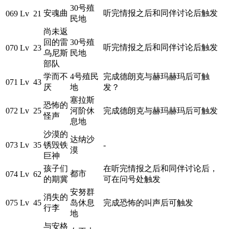
30号殖
安魂曲
听完情报之后和同伴讨论后触发
069
Lv 21
民地
尚未返
回的雷
30号殖
听完情报之后和同伴讨论后触发
070
Lv 23
乌尼斯
民地
部队
学而不
4号殖民
完成德朗克与赫玛赫玛后可触
071
Lv 43
厌
地
发？
塞拉斯
恐怖的
072
Lv 25
河阶休
完成德朗克与赫玛赫玛后可触发
怪声
息地
沙漠的
达纳沙
073
Lv 35
锈毁铁
-
漠
巨神
孩子们
在听完情报之后和同伴讨论后，
都市
074
Lv 62
的期冀
可在问号处触发
安努群
消失的
075
Lv 45
岛休息
完成恐怖的叫声后可触发
行李
地
与安格