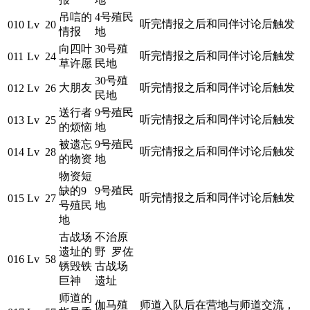
吊唁的
4号殖民
听完情报之后和同伴讨论后触发
010
Lv 20
情报
地
向四叶
30号殖
听完情报之后和同伴讨论后触发
011
Lv 24
草许愿
民地
30号殖
大朋友
听完情报之后和同伴讨论后触发
012
Lv 26
民地
送行者
9号殖民
听完情报之后和同伴讨论后触发
013
Lv 25
的烦恼
地
被遗忘
9号殖民
听完情报之后和同伴讨论后触发
014
Lv 28
的物资
地
物资短
缺的9
9号殖民
听完情报之后和同伴讨论后触发
015
Lv 27
号殖民
地
地
古战场
不治原
遗址的
野 罗佐
016
Lv 58
锈毁铁
古战场
巨神
遗址
师道的
伽马殖
师道入队后在营地与师道交流，