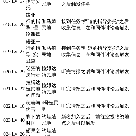
017
Lv 57
指导委
民地
之后触发任务
托
诺亚一
行的指
伽马殖
接到任务“师道的指导委托”之后
018
Lv 28
导 理
民地
收集信息，在和同伴讨论会触发
论课篇
诺亚一
行的指
伽马殖
接到任务“师道的指导委托”之后
019
Lv 27
导 实
民地
收集信息，在和同伴讨论会触发
战篇
迷茫的
拉姆达
听完情报之后和同伴讨论后触发
020
Lv 29
送行者
殖民地
拉姆达
拉姆达
021
Lv 27
殖民地
听完情报之后和同伴讨论后触发
殖民地
的问题
慈善与
4号殖民
听完情报之后和同伴讨论后触发
022
Lv 18
伪善
地
剩下的
约塔殖
新名加入之后，前往空投物资地
023
Lv 40
时间
民地
点之后可以触发
硕果之
约塔殖
024
Lv 26