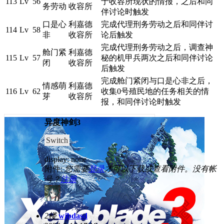
113
Lv 56
于收容所现状的情报，之后和同
务劳动
收容所
伴讨论时触发
口是心
利嘉德
完成代理刑务劳动之后和同伴讨
114
Lv 58
非
收容所
论后触发
完成代理刑务劳动之后，调查神
舱门紧
利嘉德
115
Lv 57
秘的机甲兵两次之后和同伴讨论
闭
收容所
后触发
完成舱门紧闭与口是心非之后，
情感萌
利嘉德
116
Lv 62
收集0号殖民地的任务相关的情
芽
收容所
报，和同伴讨论时触发
异度神剑3
Switch
display: none
附件:
您需要
登录
才可以下载或查看附件。没有帐
号？
注册
2楼
wjbdasd