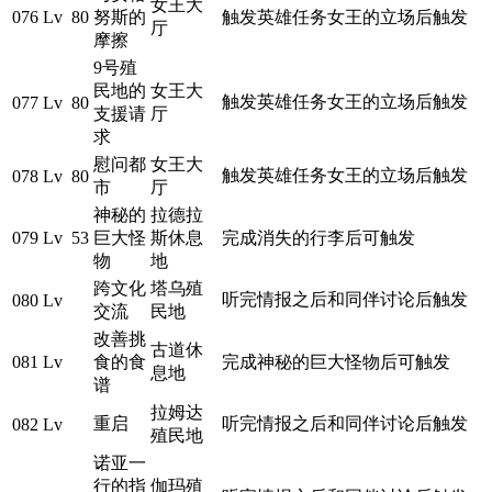
女王大
076
Lv 80
努斯的
触发英雄任务女王的立场后触发
厅
摩擦
9号殖
民地的
女王大
触发英雄任务女王的立场后触发
077
Lv 80
支援请
厅
求
慰问都
女王大
触发英雄任务女王的立场后触发
078
Lv 80
市
厅
神秘的
拉德拉
079
Lv 53
巨大怪
斯休息
完成消失的行李后可触发
物
地
跨文化
塔乌殖
听完情报之后和同伴讨论后触发
080
Lv
交流
民地
改善挑
古道休
081
Lv
食的食
完成神秘的巨大怪物后可触发
息地
谱
拉姆达
重启
听完情报之后和同伴讨论后触发
082
Lv
殖民地
诺亚一
行的指
伽玛殖