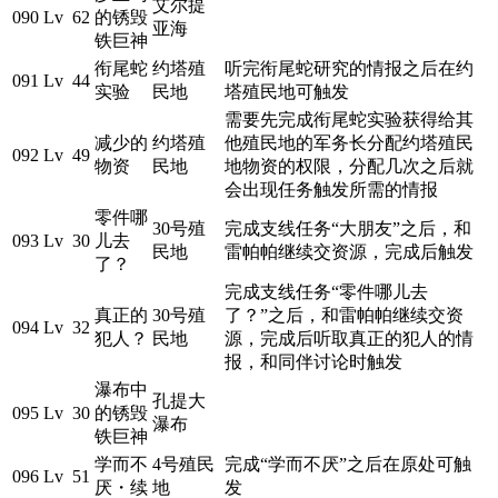
艾尔提
090
Lv 62
的锈毁
亚海
铁巨神
衔尾蛇
约塔殖
听完衔尾蛇研究的情报之后在约
091
Lv 44
实验
民地
塔殖民地可触发
需要先完成衔尾蛇实验获得给其
减少的
约塔殖
他殖民地的军务长分配约塔殖民
092
Lv 49
物资
民地
地物资的权限，分配几次之后就
会出现任务触发所需的情报
零件哪
30号殖
完成支线任务“大朋友”之后，和
093
Lv 30
儿去
民地
雷帕帕继续交资源，完成后触发
了？
完成支线任务“零件哪儿去
真正的
30号殖
了？”之后，和雷帕帕继续交资
094
Lv 32
犯人？
民地
源，完成后听取真正的犯人的情
报，和同伴讨论时触发
瀑布中
孔提大
095
Lv 30
的锈毁
瀑布
铁巨神
学而不
4号殖民
完成“学而不厌”之后在原处可触
096
Lv 51
厌・续
地
发