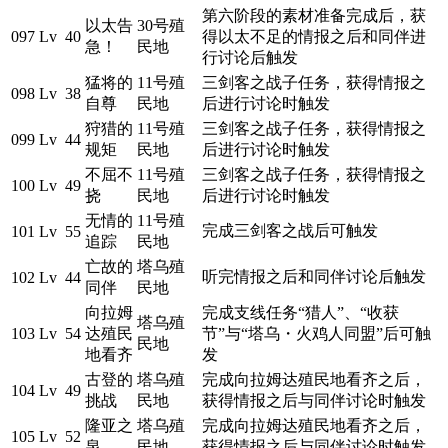
第六阶段的素材准备完成后，获
以太告
30号殖
097
Lv 40
得以太不足的情报之后和同伴进
急！
民地
行讨论后触发
猛将的
11号殖
三剑客之战子任务，获得情报之
098
Lv 38
自尊
民地
后进行讨论时触发
狩猎的
11号殖
三剑客之战子任务，获得情报之
099
Lv 44
规矩
民地
后进行讨论时触发
不屈不
11号殖
三剑客之战子任务，获得情报之
100
Lv 49
挠
民地
后进行讨论时触发
无情的
11号殖
完成三剑客之战后可触发
101
Lv 55
追踪
民地
亡故的
塔乌殖
听完情报之后和同伴讨论后触发
102
Lv 44
同伴
民地
向拉姆
完成支线任务“猎人”、“收获
塔乌殖
103
Lv 54
达殖民
节”与“塔乌・火鸡人同盟”后可触
民地
地看齐
发
古登的
塔乌殖
完成向拉姆达殖民地看齐之后，
104
Lv 49
挑战
民地
获得情报之后与同伴讨论时触发
隆亚之
塔乌殖
完成向拉姆达殖民地看齐之后，
105
Lv 52
泉
民地
获得情报之后与同伴讨论时触发