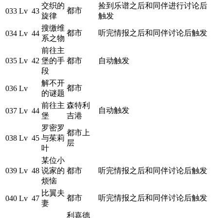
交织的
捡到乐谱之后和同伴进行讨论后
都市
033
Lv 43
旋律
触发
搜缴维
都市
听完情报之后和同伴讨论后触发
034
Lv 44
系之物
前往主
035
Lv 42
堡的手
都市
自动触发
段
解不开
都市
036
Lv
的谜题
前往主
森特利
自动触发
037
Lv 44
堡
吉港
罗密罗
都市上
038
Lv 45
与茱莉
层
叶
某位小
039
Lv 48
说家的
都市
听完情报之后和同伴讨论后触发
烦恼
比翼夫
都市
听完情报之后和同伴讨论后触发
040
Lv 47
妻
利嘉德