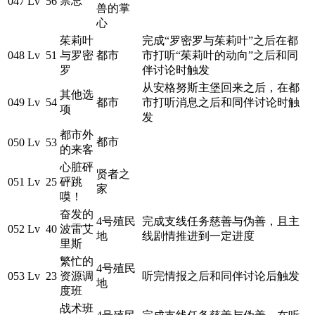
禁忌
047
Lv 56
兽的掌
心
茱莉叶
完成“罗密罗与茱莉叶”之后在都
048
Lv 51
与罗密
都市
市打听“茱莉叶的动向”之后和同
罗
伴讨论时触发
从安格努斯主堡回来之后，在都
其他选
049
Lv 54
都市
市打听消息之后和同伴讨论时触
项
发
都市外
都市
050
Lv 53
的来客
心脏砰
贤者之
051
Lv 25
砰跳
家
嗼！
奋发的
4号殖民
完成支线任务慈善与伪善，且主
052
Lv 40
波雷艾
地
线剧情推进到一定进度
里斯
繁忙的
4号殖民
053
Lv 23
资源调
听完情报之后和同伴讨论后触发
地
度班
战术班