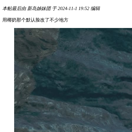
本帖最后由 新岛姊妹团 于 2024-11-1 19:52 编辑
用椰奶那个默认脸改了不少地方