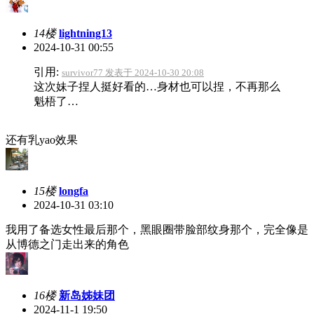
14楼
lightning13
2024-10-31 00:55
引用:
survivor77 发表于 2024-10-30 20:08
这次妹子捏人挺好看的…身材也可以捏，不再那么
魁梧了…
还有乳yao效果
15楼
longfa
2024-10-31 03:10
我用了备选女性最后那个，黑眼圈带脸部纹身那个，完全像是
从博德之门走出来的角色
16楼
新岛姊妹团
2024-11-1 19:50