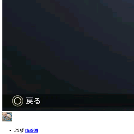
20楼
tbs909