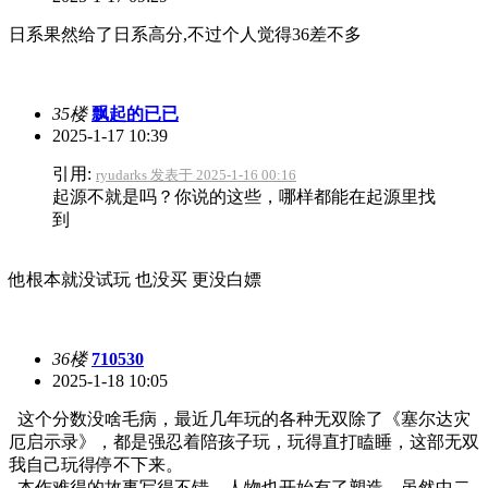
日系果然给了日系高分,不过个人觉得36差不多
35楼
飘起的已已
2025-1-17 10:39
引用:
ryudarks 发表于 2025-1-16 00:16
起源不就是吗？你说的这些，哪样都能在起源里找
到
他根本就没试玩 也没买 更没白嫖
36楼
710530
2025-1-18 10:05
这个分数没啥毛病，最近几年玩的各种无双除了《塞尔达灾
厄启示录》，都是强忍着陪孩子玩，玩得直打瞌睡，这部无双
我自己玩得停不下来。
本作难得的故事写得不错，人物也开始有了塑造，虽然中二