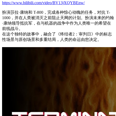
https://www.bilibili.com/video/BV13jXQYBEnw/
扮演莎拉·康纳和 T-800，完成各种惊心动魄的任务，对抗 T-
1000，并在人类被消灭之前阻止天网的计划。扮演未来的约翰
·康纳领导抵抗军，在与机器的战争中作为人类唯一的希望在
前线战斗。
在这个独特的故事中，融合了《终结者2：审判日》中的标志
性场景与原创场景和多重结局，人类的命运由您决定。