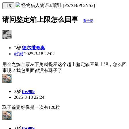
怪物猎人物语3/荒野 [PS/XB/PC/NS2]
回复
请问鉴定箱上限怎么回事
看全部
1楼
德尔维奇奥
收藏
2025-3-18 22:02
用金之炼金票左下角就提示这个超出鉴定箱容量上限，怎么回
事呢？我包里面都没有珠子了
2楼
tbs909
2025-3-18 22:24
珠子鉴定好像是一次有120粒
3楼
tbs909