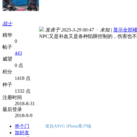
战士
发表于 2025-3-29 00:47 · 未知
|
显示全部
精华
NPC又是补血又是各种陷阱控制的，伤害也
0
帖子
443
威望
0 点
积分
1418 点
种子
1332 点
注册时间
2018-8-31
最后登录
2018-9-9
串个门
发自A9VG iPhone客户端
加好友