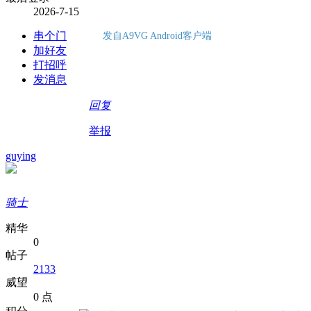
2026-7-15
串个门
发自A9VG Android客户端
加好友
打招呼
发消息
回复
举报
guying
骑士
精华
0
帖子
2133
威望
0 点