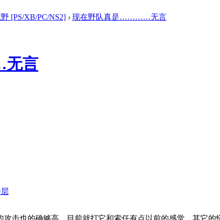
[PS/XB/PC/NS2]
›
现在野队真是…………无言
…无言
楼层
的攻击也的确够高，目前就打它和索任有点以前的感觉，其它的