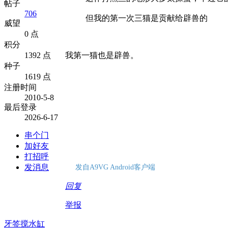
帖子
706
但我的第一次三猫是贡献给辟兽的
威望
0 点
积分
1392 点
我第一猫也是辟兽。
种子
1619 点
注册时间
2010-5-8
最后登录
2026-6-17
串个门
加好友
打招呼
发消息
发自A9VG Android客户端
回复
举报
牙签搅水缸