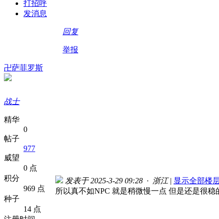
打招呼
发消息
回复
举报
卍萨菲罗斯
战士
精华
0
帖子
977
威望
0 点
积分
发表于 2025-3-29 09:28 · 浙江
|
显示全部楼
969 点
所以真不如NPC 就是稍微慢一点 但是还是很稳
种子
14 点