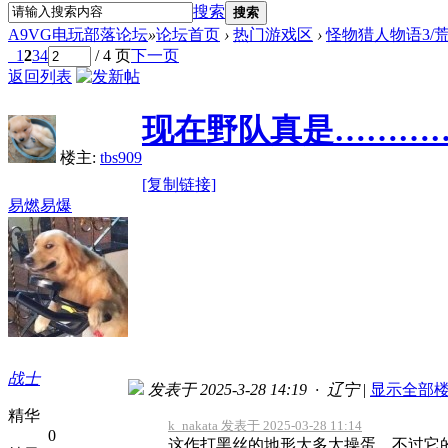
搜索
搜索
A9VG电玩部落论坛
»
论坛首页
›
热门游戏区
›
怪物猎人物语3/荒野 
1
2
3
4
/ 4 页
下一页
返回列表
现在野队真是………
楼主:
tbs909
[复制链接]
易燃易爆
战士
发表于 2025-3-28 14:19 · 辽宁
|
显示全部
精华
k_nakata 发表于 2025-03-28 11:14
0
这作打黑丝的地形大多太操蛋，不过它