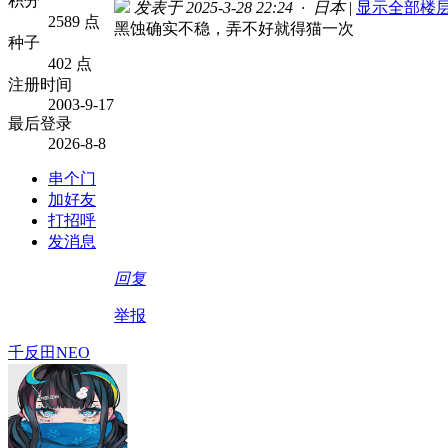
积分
发表于 2025-3-28 22:24 · 日本
|
显示全部楼
2589 点
黑蚀确实不稳，弄不好就得猫一次
种子
402 点
注册时间
2003-9-17
最后登录
2026-8-8
串个门
加好友
打招呼
发消息
回复
举报
千反田NEO