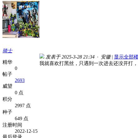
骑士
发表于 2025-3-28 21:34 · 安徽
|
显示全部
精华
我就喜欢打黑丝，只遇到一次进去还没开打，
0
帖子
2693
威望
0 点
积分
2997 点
种子
649 点
注册时间
2022-12-15
最后登录