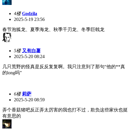
4楼
Godzila
2025-5-19 23:56
春节泡狐龙、夏季海龙、秋季千刃龙、冬季巨戟龙
5楼
又有白薯
2025-5-20 08:24
几只荒野的怪真是反反复复啊。我只注意到了那句“他的**真
的long吗”
6楼
莉萨
2025-5-20 08:59
弄个香菇猪吧
反正弄太厉害的我也打不过，欺负这些家伙也挺
有意思的