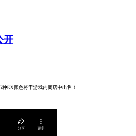
公开
​
”共5种EX颜色将于游戏内商店中出售！