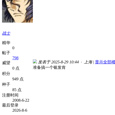
战士
精华
0
帖子
798
发表于 2025-8-29 10:44 · 上海
|
显示全部
威望
准备搞一个银发肯
0 点
积分
949 点
种子
85 点
注册时间
2008-6-22
最后登录
2026-8-6