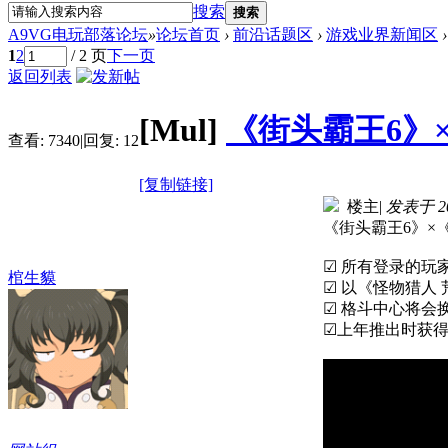
搜索
搜索
A9VG电玩部落论坛
»
论坛首页
›
前沿话题区
›
游戏业界新闻区
›
1
2
/ 2 页
下一页
返回列表
[Mul]
《街头霸王6》
查看:
7340
|
回复:
12
[复制链接]
楼主
|
发表于 202
《街头霸王6》×《
☑ 所有登录的玩
棺生貘
☑ 以《怪物猎人 
☑ 格斗中心将会
☑上年推出时获得