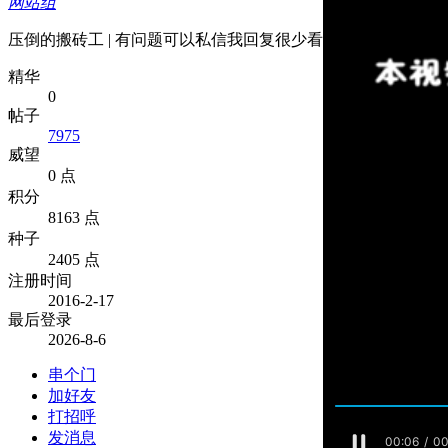
网站组
压倒的搬砖工 | 有问题可以私信我回复很少看
精华
0
帖子
7975
威望
0 点
积分
8163 点
种子
2405 点
注册时间
2016-2-17
最后登录
2026-8-6
串个门
加好友
打招呼
发消息