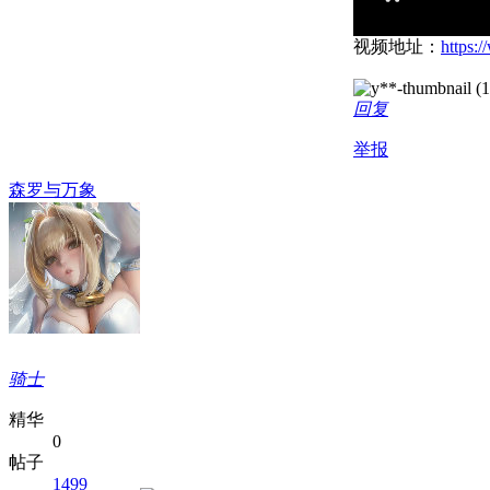
视频地址：
https:
回复
举报
森罗与万象
骑士
精华
0
帖子
1499