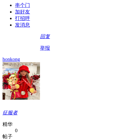
串个门
加好友
打招呼
发消息
回复
举报
honkong
征服者
精华
0
帖子