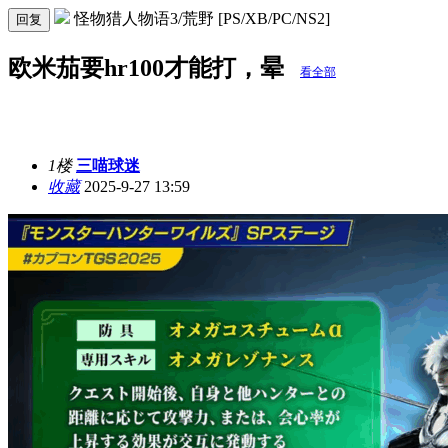
怪物猎人物语3/荒野 [PS/XB/PC/NS2]
回复
欧米茄要hr100才能打，晕
看全部
1楼
三喵球迷
收藏
2025-9-27 13:59