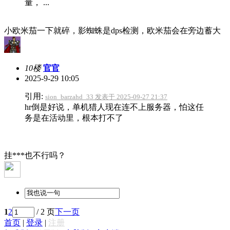
量， ...
小欧米茄一下就碎，影蜘蛛是dps检测，欧米茄会在旁边蓄大
10楼
官官
2025-9-29 10:05
引用:
sion_barzahd_33 发表于 2025-09-27 21:37
hr倒是好说，单机猎人现在连不上服务器，怕这任
务是在活动里，根本打不了
挂***也不行吗？
1
2
/ 2 页
下一页
首页
|
登录
|
注册