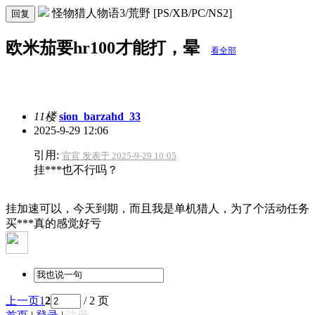
怪物猎人物语3/荒野 [PS/XB/PC/NS2]
回复
欧米茄要hr100才能打，晕
看全部
11楼
sion_barzahd_33
2025-9-29 12:06
引用:
官官 发表于 2025-9-29 10:05
挂***也不行吗？
挂加速可以，今天到期，而且我是单机猎人，为了个活动任务
买***真的感觉好亏
上一页
1
2
/ 2 页