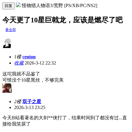
怪物猎人物语3/荒野 [PS/XB/PC/NS2]
回复
今天更了10星巨戟龙，应该是燃尽了吧
看全部
1楼
centon
收藏
2026-3-12 22:32
这坨我就不品鉴了
可惜没个10星黑丝，不够完美
2楼
双子之星
2026-3-13 23:25
今天B站看著名的大剑**侠打了，结果时间到了都没有过...直
接给我笑尿了