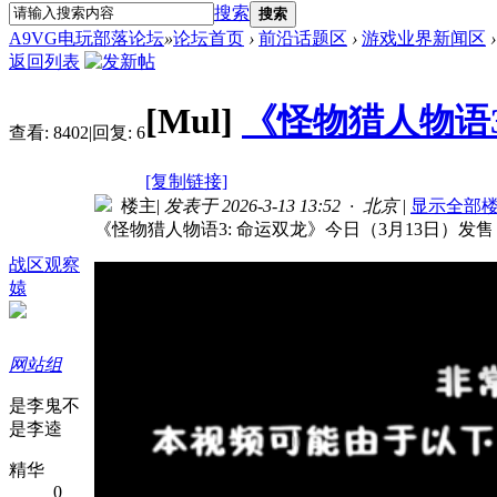
搜索
搜索
A9VG电玩部落论坛
»
论坛首页
›
前沿话题区
›
游戏业界新闻区
›
返回列表
[Mul]
《怪物猎人物语3
查看:
8402
|
回复:
6
[复制链接]
楼主
|
发表于 2026-3-13 13:52 · 北京
|
显示全部
《怪物猎人物语3: 命运双龙》今日（3月13日）发售，平台
战区观察
媴
网站组
是李鬼不
是李逵
精华
0