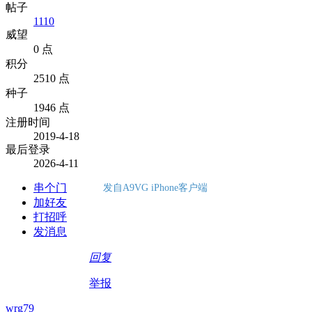
帖子
1110
威望
0 点
积分
2510 点
种子
1946 点
注册时间
2019-4-18
最后登录
2026-4-11
串个门
发自A9VG iPhone客户端
加好友
打招呼
发消息
回复
举报
wrg79