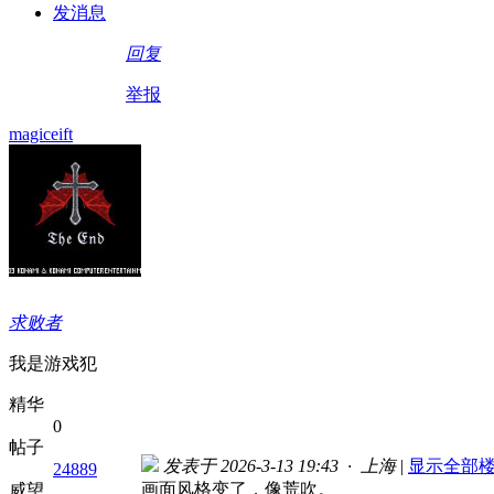
发消息
回复
举报
magiceift
求败者
我是游戏犯
精华
0
帖子
发表于 2026-3-13 19:43 · 上海
|
显示全部
24889
画面风格变了，像荒吹。
威望