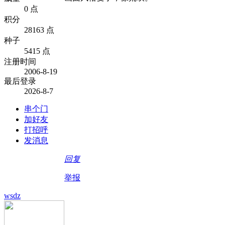
0 点
积分
28163 点
种子
5415 点
注册时间
2006-8-19
最后登录
2026-8-7
串个门
加好友
打招呼
发消息
回复
举报
wsdz