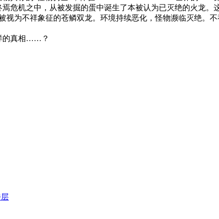
终焉危机之中，从被发掘的蛋中诞生了本被认为已灭绝的火龙。
中被视为不祥象征的苍鳞双龙。环境持续恶化，怪物濒临灭绝。
样的真相……？
楼层