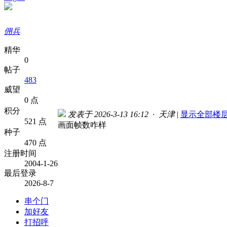
佣兵
精华
0
帖子
483
威望
0 点
积分
发表于 2026-3-13 16:12 · 天津
|
显示全部楼
521 点
画面帧数咋样
种子
470 点
注册时间
2004-1-26
最后登录
2026-8-7
串个门
加好友
打招呼