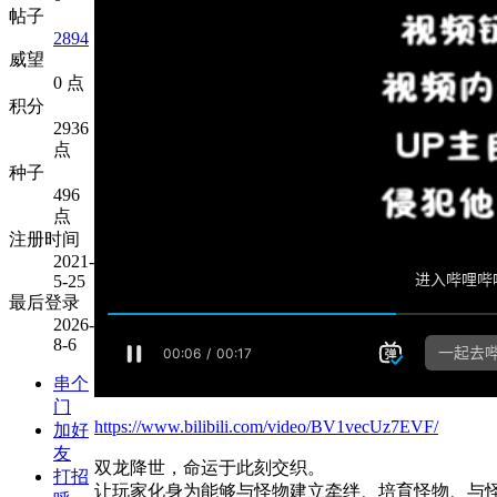
帖子
2894
威望
0 点
积分
2936
点
种子
496
点
注册时间
2021-
5-25
最后登录
2026-
8-6
串个
门
https://www.bilibili.com/video/BV1vecUz7EVF/
加好
友
双龙降世，命运于此刻交织。
打招
让玩家化身为能够与怪物建立牵绊、培育怪物、与怪物共