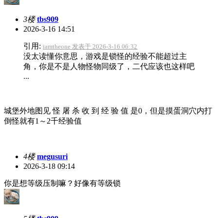
3楼
tbs909
2026-3-16 14:51
引用:
iamtheone 发表于 2026-3-16 06:32
没太读懂你意思，游戏是锁怪的经验不能超过主
角，你是不是人物怪物同级了，二代应该也这样吧
...
城堡外地图见 怪 屠 杀 收 到 经 验 值 是0，但是摸蛋洞穴内打
倒怪就有1～2千经验值
4楼
megusuri
2026-3-18 09:14
你是想等级压制嘛？好像有等级锁