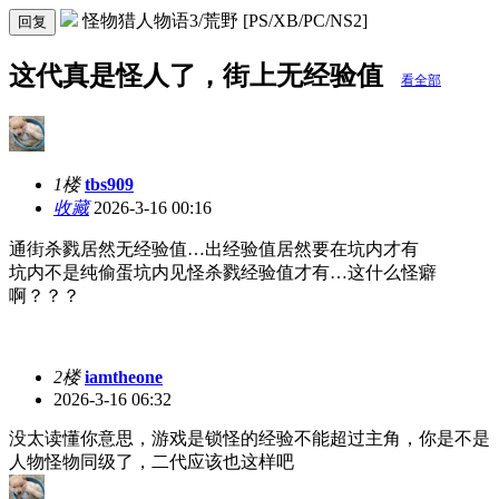
怪物猎人物语3/荒野 [PS/XB/PC/NS2]
回复
这代真是怪人了，街上无经验值
看全部
1楼
tbs909
收藏
2026-3-16 00:16
通街杀戮居然无经验值…出经验值居然要在坑内才有
坑内不是纯偷蛋坑内见怪杀戮经验值才有…这什么怪癖
啊？？？
2楼
iamtheone
2026-3-16 06:32
没太读懂你意思，游戏是锁怪的经验不能超过主角，你是不是
人物怪物同级了，二代应该也这样吧