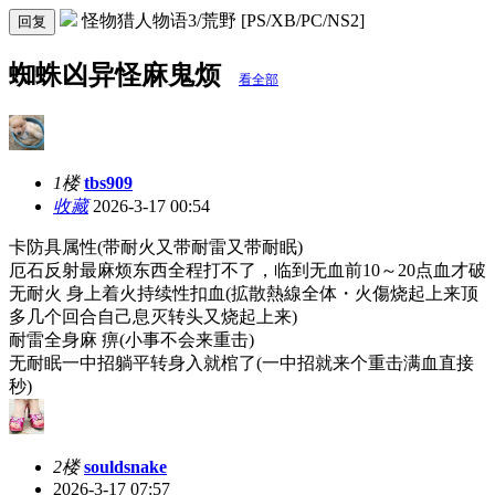
怪物猎人物语3/荒野 [PS/XB/PC/NS2]
回复
蜘蛛凶异怪麻鬼烦
看全部
1楼
tbs909
收藏
2026-3-17 00:54
卡防具属性(带耐火又带耐雷又带耐眠)
厄石反射最麻烦东西全程打不了，临到无血前10～20点血才破
无耐火 身上着火持续性扣血(拡散熱線全体・火傷烧起上来顶
多几个回合自己息灭转头又烧起上来)
耐雷全身麻 痹(小事不会来重击)
无耐眠一中招躺平转身入就棺了(一中招就来个重击满血直接
秒)
2楼
souldsnake
2026-3-17 07:57