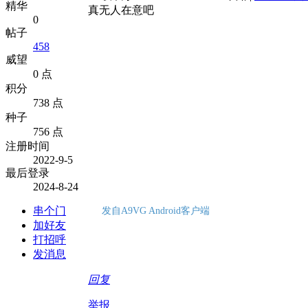
精华
真无人在意吧
0
帖子
458
威望
0 点
积分
738 点
种子
756 点
注册时间
2022-9-5
最后登录
2024-8-24
串个门
发自A9VG Android客户端
加好友
打招呼
发消息
回复
举报