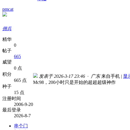
pmcat
佣兵
精华
0
帖子
665
威望
0 点
积分
发表于 2026-3-17 23:46 · 广东
来自手机
|
显
665 点
Mc98，200小时只是开始的超超超级神作
种子
15 点
注册时间
2006-9-20
最后登录
2026-8-7
串个门