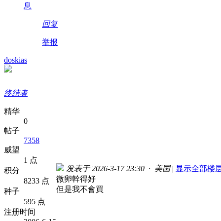
息
回复
举报
doskias
终结者
精华
0
帖子
7358
威望
1 点
发表于 2026-3-17 23:30 · 美国
|
显示全部楼
积分
微卵幹得好
8233 点
但是我不會買
种子
595 点
注册时间