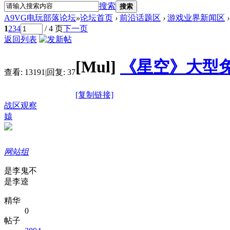
搜索
搜索
A9VG电玩部落论坛
»
论坛首页
›
前沿话题区
›
游戏业界新闻区
›
1
2
3
4
/ 4 页
下一页
返回列表
[Mul]
《星空》大型免
查看:
13191
|
回复:
37
[复制链接]
战区观察
媴
网站组
是李鬼不
是李逵
精华
0
帖子