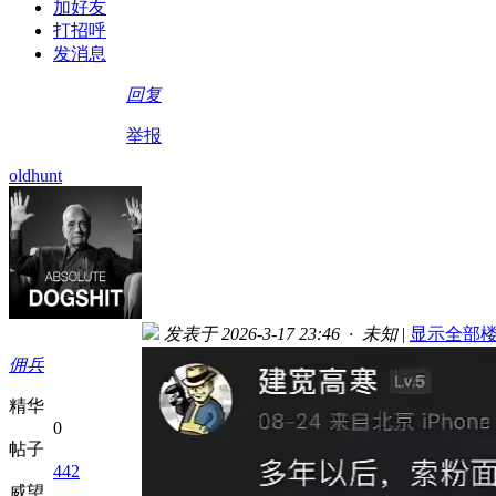
加好友
打招呼
发消息
回复
举报
oldhunt
发表于 2026-3-17 23:46 · 未知
|
显示全部
佣兵
精华
0
帖子
442
威望