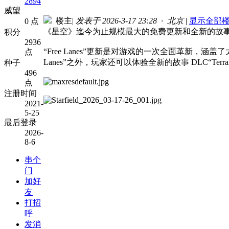
2894
威望
楼主
|
发表于 2026-3-17 23:28 · 北京
|
显示全部
0 点
《星空》迄今为止规模最大的免费更新和全新的故事 D
积分
2936
“Free Lanes”更新是对游戏的一次全面革新
点
Lanes”之外，玩家还可以体验全新的故事 DLC“Te
种子
496
点
注册时间
2021-
5-25
最后登录
2026-
8-6
串个
门
加好
友
打招
呼
发消