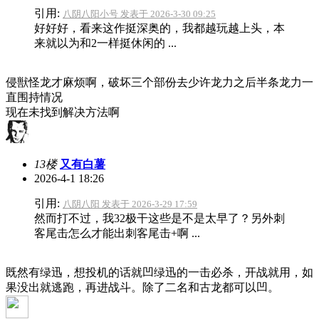
引用:
八阴八阳小号 发表于 2026-3-30 09:25
好好好，看来这作挺深奥的，我都越玩越上头，本
来就以为和2一样挺休闲的 ...
侵獣怪龙才麻烦啊，破坏三个部份去少许龙力之后半条龙力一
直围持情况
现在未找到解决方法啊
13楼
又有白薯
2026-4-1 18:26
引用:
八阴八阳 发表于 2026-3-29 17:59
然而打不过，我32极干这些是不是太早了？另外刺
客尾击怎么才能出刺客尾击+啊 ...
既然有绿迅，想投机的话就凹绿迅的一击必杀，开战就用，如
果没出就逃跑，再进战斗。除了二名和古龙都可以凹。