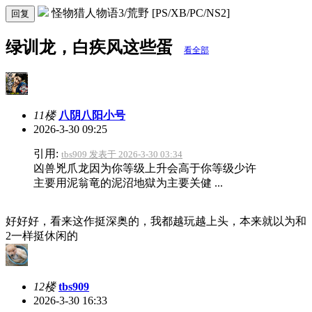
怪物猎人物语3/荒野 [PS/XB/PC/NS2]
回复
绿训龙，白疾风这些蛋
看全部
11楼
八阴八阳小号
2026-3-30 09:25
引用:
tbs909 发表于 2026-3-30 03:34
凶兽兇爪龙因为你等级上升会高于你等级少许
主要用泥翁竜的泥沼地獄为主要关健 ...
好好好，看来这作挺深奥的，我都越玩越上头，本来就以为和
2一样挺休闲的
12楼
tbs909
2026-3-30 16:33