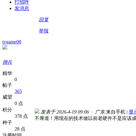
打招呼
发消息
回复
举报
tvgame08
佣兵
精华
0
帖子
365
威望
0 点
积分
发表于 2026-4-19 09:06 · 广东
来自手机
|
显
378 点
不厚道！用现在的技术做以前老硬件不是应该
种子
28 点
注册时间