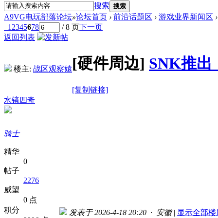
搜索
搜索
A9VG电玩部落论坛
»
论坛首页
›
前沿话题区
›
游戏业界新闻区
›
1
2
3
4
5
6
7
8
/ 8 页
下一页
返回列表
[硬件周边]
SNK推出
楼主:
战区观察媴
[复制链接]
水镜四奇
骑士
精华
0
帖子
2276
威望
0 点
积分
发表于 2026-4-18 20:20 · 安徽
|
显示全部楼