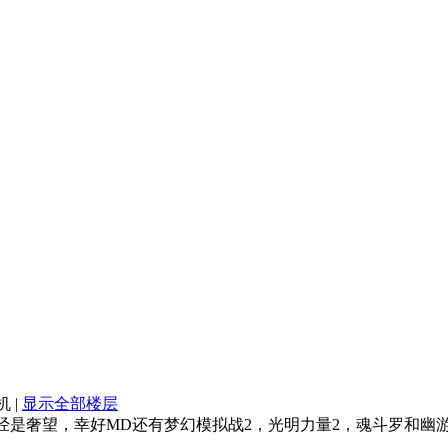
机
|
显示全部楼层
c已经是奢望，幸好MD还有梦幻模拟战2，光明力量2，魂斗罗和幽