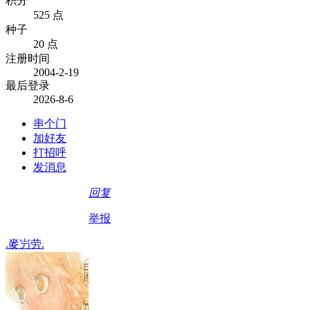
积分
525 点
种子
20 点
注册时间
2004-2-19
最后登录
2026-8-6
串个门
加好友
打招呼
发消息
回复
举报
.麥屶劳.