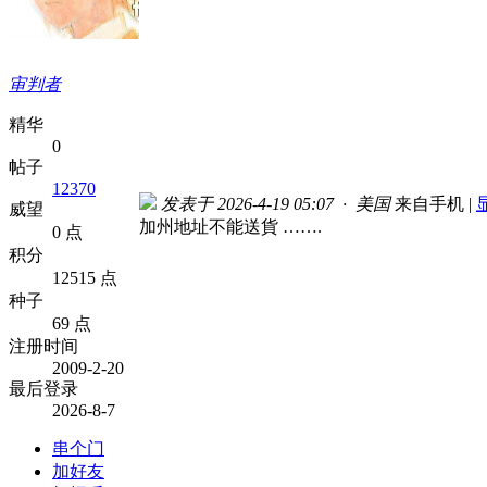
审判者
精华
0
帖子
12370
发表于 2026-4-19 05:07 · 美国
来自手机
|
威望
加州地址不能送貨 …….
0 点
积分
12515 点
种子
69 点
注册时间
2009-2-20
最后登录
2026-8-7
串个门
加好友