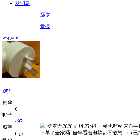
发消息
回复
举报
wsgrant
佣兵
精华
0
帖子
497
发表于 2026-4-18 23:40 · 澳大利亚
来自手
威望
下单了全家桶..当年看着电软都不敢想，sf
0 点