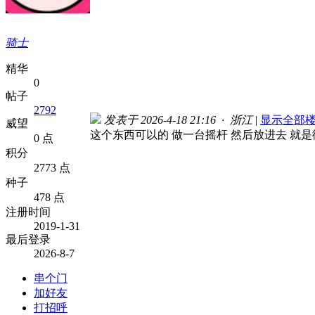
骑士
精华
0
帖子
2792
发表于 2026-4-18 21:16 · 浙江
|
显示全部
威望
这个东西可以的 做一台摇杆 然后放进去 就
0 点
积分
2773 点
种子
478 点
注册时间
2019-1-31
最后登录
2026-8-7
串个门
加好友
打招呼