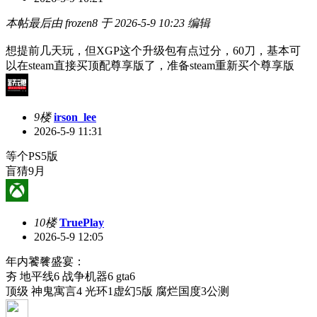
本帖最后由 frozen8 于 2026-5-9 10:23 编辑
想提前几天玩，但XGP这个升级包有点过分，60刀，基本可
以在steam直接买顶配尊享版了，准备steam重新买个尊享版
9楼
irson_lee
2026-5-9 11:31
等个PS5版
盲猜9月
10楼
TruePlay
2026-5-9 12:05
年内饕餮盛宴：
夯 地平线6 战争机器6 gta6
顶级 神鬼寓言4 光环1虚幻5版 腐烂国度3公测