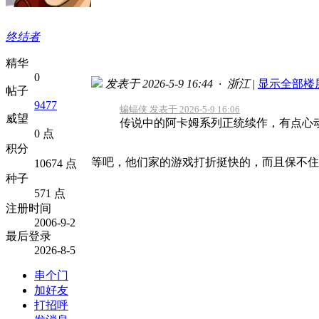
终结者
精华
0
发表于 2026-5-9 16:44 · 浙江
|
显示全部楼
帖子
9477
蝙蝠侠 发表于 2026-5-9 16:06
威望
传说中的阿卡姆系列正统续作，有点心动
0 点
积分
等吧，他们家的游戏打折挺快的，而且保不住
10674 点
种子
571 点
注册时间
2006-9-2
最后登录
2026-8-5
串个门
加好友
打招呼