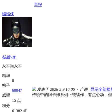
举报
蝙蝠侠
挂版VIP
永不说永不
精华
0
帖子
发表于 2026-5-9 16:06 · 广西
|
显示全部楼
60047
传说中的阿卡姆系列正统续作，有点心动，但
威望
15 点
积分
61382 点