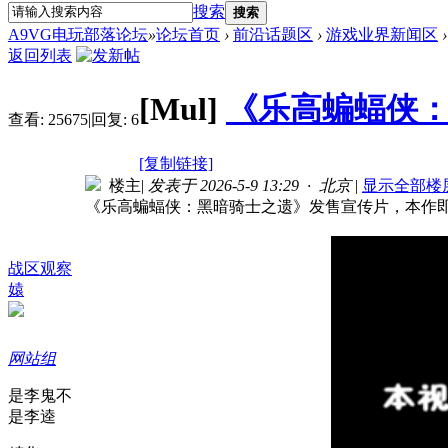
搜索
搜索
A9VG电玩部落论坛
»
论坛首页
›
前沿话题区
›
游戏业界新闻区
›
返回列表
[Mul]
《乐高蝙蝠侠
查看:
25675
|
回复:
6
[复制链接]
楼主
|
发表于 2026-5-9 13:29 · 北京
|
显示全部楼
《乐高蝙蝠侠：黑暗骑士之遗》发售宣传片，本作即将于
战区观察
媴
网站组
是李鬼不
是李逵