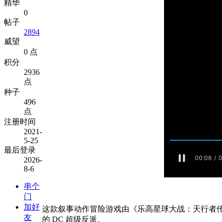
精华
0
帖子
2894
威望
0 点
积分
2936
点
种子
496
点
注册时间
2021-
5-25
最后登录
2026-
8-6
串个
门
加好
这款叙事动作冒险游戏由《乐高星球大战：天行者传奇
友
的 DC 超级反派。