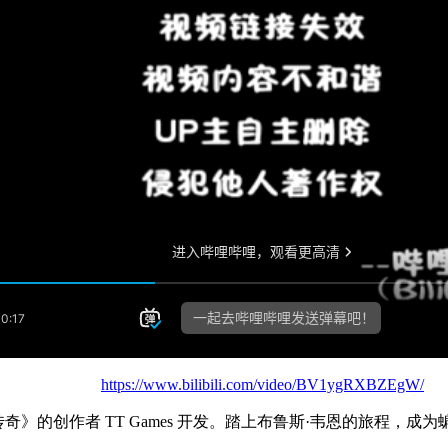
https://www.bilibili.com/video/BV1ygRXBZEgW/
》的创作者 TT Games 开发。踏上布鲁斯·韦恩的旅程，