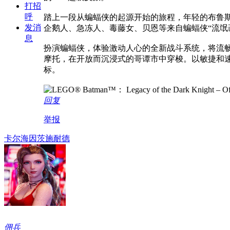
打招
呼
踏上一段从蝙蝠侠的起源开始的旅程，年轻的布鲁斯
发消
企鹅人、急冻人、毒藤女、贝恩等来自蝙蝠侠“流氓
息
扮演蝙蝠侠，体验激动人心的全新战斗系统，将流畅
摩托，在开放而沉浸式的哥谭市中穿梭。以敏捷和速
标。
回复
举报
卡尔海因茨施耐德
佣兵