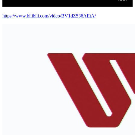
https://www.bilibili.com/video/BV1dZ536AEtA/