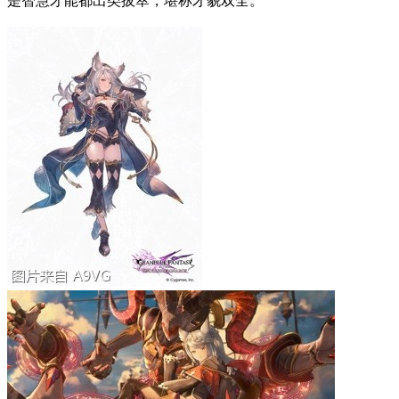
是智慧才能都出类拔萃，堪称才貌双全。