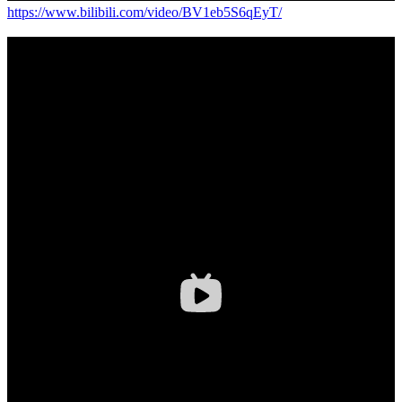
https://www.bilibili.com/video/BV1eb5S6qEyT/