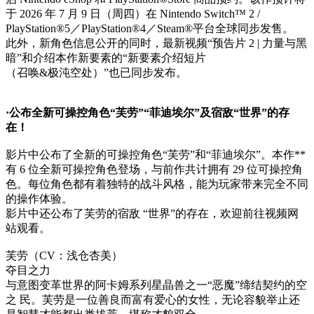
于 2026 年 7 月 9 日（周四）在 Nintendo Switch™ 2 /
PlayStation®5／PlayStation®4／Steam®平台全球同步发售。
此外，新角色信息公开的同时，最新视频“预告片 2 | 力量与黑
暗”和介绍本作新要素的“新要素介绍短片
（召唤&极沌空处）”也已同步发布。
·公布全新可操控角色“芙劳”“菲迪埃尔”及宿敌“世界”的存
在！
影片中公布了全新的可操控角色“芙劳”和“菲迪埃尔”。本作**
有 6 位全新可操控角色登场，与前作共计拥有 29 位可操控角
色。每位角色都有着独特的战斗风格，能为玩家带来完全不同
的操作体验。
影片中还公布了芙劳的宿敌 “世界”的存在，欢迎前往视频网
站观看。
芙劳（CV：浅仓杏美）
夺目之力
与意图变革世界的阿卡姆系列星晶兽之一“恶魔”缔结契约的空
之 民。芙劳是一位善良而富有爱心的女性，无论容貌举止还