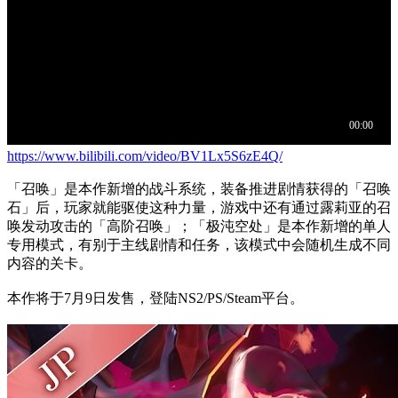
https://www.bilibili.com/video/BV1Lx5S6zE4Q/
「召唤」是本作新增的战斗系统，装备推进剧情获得的「召唤
石」后，玩家就能驱使这种力量，游戏中还有通过露莉亚的召
唤发动攻击的「高阶召唤」；「极沌空处」是本作新增的单人
专用模式，有别于主线剧情和任务，该模式中会随机生成不同
内容的关卡。
本作将于7月9日发售，登陆NS2/PS/Steam平台。