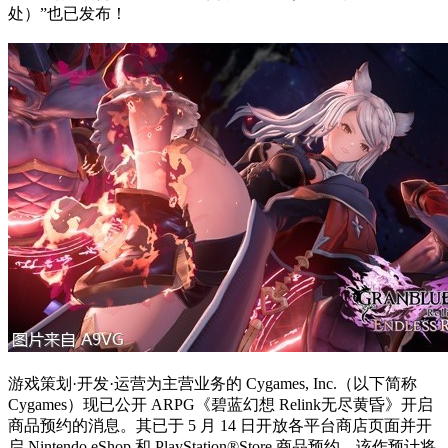
处）”也已发布！
游戏策划·开发·运营为主营业务的 Cygames, Inc.（以下简称
Cygames）现已公开 ARPG《碧蓝幻想 Relink无尽黄昏》开启
商品预约的消息。其已于 5 月 14 日开放各平台商店页面并开
启 Nintendo eShop 和 PlayStation®Store 商品预约。该作预计将